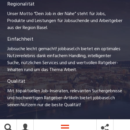
Regionalität
Impressum
myjob.ch
Lehrstellen
Unser Motto “Dein Job in der Nähe” steht für Jobs,
Stellenmeldepflicht
jobzüri.ch
Produkte und Leistungen für Jobsuchende und Arbeitgeber
Ferienjobs
aus der Region Basel.
Bewerber-Cockpit
schaffu.ch (VS)
Einfachheit
Management / Kader-Jobs
ajourjob.ch
Jobsuche leicht gemacht! jobbasel.ch bietet ein optimales
Arbeitgeber
Nutzererlebnis dank einfachem Handling, intelligenter
bzbasel.ch
Suche, nützlichen Services und und wertvollen Ratgeber-
Jobline
Inhalten rund um das Thema Arbeit.
CH Media
Qualität
Mit topaktuellen Job-Inseraten, relevanten Suchergebnisse
und hochwertigen Ratgeber-Artikeln bietet jobbasel.ch
seinen Nutzern nur die beste Qualität!