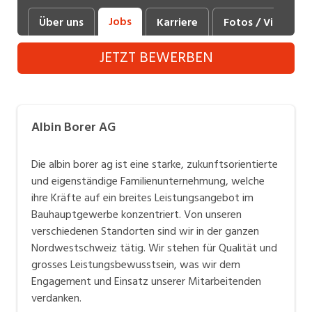
Industrie, Maschinenbau, Anlagenbau,
Jobs
Über uns
Karriere
Fotos / Videos
Produktion
JETZT BEWERBEN
Informatik, Telekommunikation
Kaufm. Berufe, Kundendienst, Verwaltung
Körperpflege, Wellness
Albin Borer AG
Marketing, Kommunikation, Medien, Druck
Die albin borer ag ist eine starke, zukunftsorientierte
Mechanik, Elektronik, Optik (Fertigung)
und eigenständige Familienunternehmung, welche
ihre Kräfte auf ein breites Leistungsangebot im
Medizin, Gesundheitswesen, Pflege
Bauhauptgewerbe konzentriert. Von unseren
Sicherheit, Rettung, Polizei, Zoll
verschiedenen Standorten sind wir in der ganzen
Nordwestschweiz tätig. Wir stehen für Qualität und
Verkauf, Handel, Kundenberatung,
grosses Leistungsbewusstsein, was wir dem
Aussendienst
Engagement und Einsatz unserer Mitarbeitenden
verdanken.