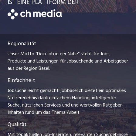
AGB
IST EINE PLATTFORM DER
jobbern.ch
Temporäre Jobs
Datenschutzerklärung
zentraljob.ch
Freelance Jobs
Nutzungsbedingungen
ostjob.ch
Praktika
Regionalität
Impressum
myjob.ch
Lehrstellen
Unser Motto “Dein Job in der Nähe” steht für Jobs,
Stellenmeldepflicht
jobzüri.ch
Produkte und Leistungen für Jobsuchende und Arbeitgeber
Ferienjobs
aus der Region Basel.
Bewerber-Cockpit
schaffu.ch (VS)
Einfachheit
Management / Kader-Jobs
ajourjob.ch
Jobsuche leicht gemacht! jobbasel.ch bietet ein optimales
Arbeitgeber
Nutzererlebnis dank einfachem Handling, intelligenter
bzbasel.ch
Suche, nützlichen Services und und wertvollen Ratgeber-
Jobline
Inhalten rund um das Thema Arbeit.
CH Media
Qualität
Mit topaktuellen Job-Inseraten, relevanten Suchergebnisse