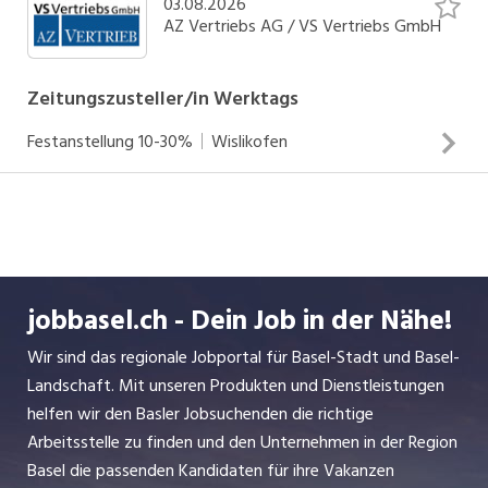
03.08.2026
sonntags von 5.00 - 7.30 Uhr. Als Frühzusteller:in bist du
AZ Vertriebs AG / VS Vertriebs GmbH
unabhängig und dein eigener Chef/in. Mit deiner
Zuverlässigkeit und einer guten Zustellqualität machst du
INSERAT ANSEHEN
Zeitungszusteller/in Werktags
unsere Kund:innen glücklich
Festanstellung
10-30%
Wislikofen
Du bist frühmorgens mit deinem Fahrzeug unterwegs und
stellst Zeitungen und Zeitschriften zu. Deine Route ist
jeweils von Montag bis Samstag von 5.00 – 6.30 Uhr oder
sonntags von 5.00 - 7.30 Uhr. Als Frühzusteller:in bist du
jobbasel.ch - Dein Job in der Nähe!
unabhängig und dein eigener Chef/in. Mit deiner
Zuverlässigkeit und einer guten Zustellqualität machst du
Wir sind das regionale Jobportal für Basel-Stadt und Basel-
INSERAT ANSEHEN
unsere Kund:innen glücklich
Landschaft. Mit unseren Produkten und Dienstleistungen
helfen wir den Basler Jobsuchenden die richtige
Arbeitsstelle zu finden und den Unternehmen in der Region
Basel die passenden Kandidaten für ihre Vakanzen