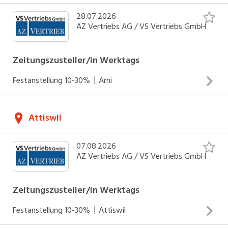
28.07.2026
AZ Vertriebs AG / VS Vertriebs GmbH
Zeitungszusteller/in Werktags
Festanstellung
10-30%
Arni
Du bist frühmorgens mit deinem Fahrzeug unterwegs und
Attiswil
stellst Zeitungen und Zeitschriften zu. Deine Route ist
jeweils von Montag bis Samstag von 5.00 – 6.30 Uhr oder
07.08.2026
sonntags von 5.00 - 7.30 Uhr. Als Frühzusteller:in bist du
AZ Vertriebs AG / VS Vertriebs GmbH
unabhängig und dein eigener Chef/in. Mit deiner
Zuverlässigkeit und einer guten Zustellqualität machst du
INSERAT ANSEHEN
Zeitungszusteller/in Werktags
unsere Kund:innen glücklich
Festanstellung
10-30%
Attiswil