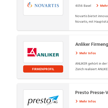
4056
Basel
Mehr
Novartis bietet innova
Novartis, mit Hauptsitz
innovativen Arzneimit
Unternehmen mit weltw
Anliker Firmen
Mehr Infos
ANLIKER gehört in der 
FIRMENPROFIL
Zürich realisiert ANLI
ANLIKER vom Baugeschä
Bauen sowie die Immobi
geniesst in der Branc
Presto Presse-
Mehr Infos