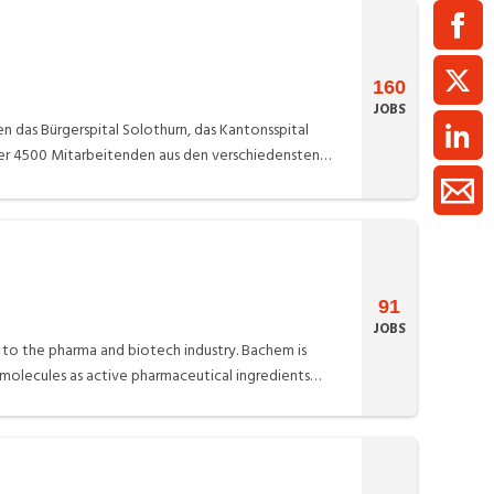
160
JOBS
n das Bürgerspital Solothurn, das Kantonsspital
ber 4500 Mitarbeitenden aus den verschiedensten
ntümer der gemeinnützigen Aktiengesellschaft ist
91
JOBS
 to the pharma and biotech industry. Bachem is
molecules as active pharmaceutical ingredients
 chemistry and organic synthesis (technology
ith headquarters in Bubendorf, Switzerland and
field of peptides.