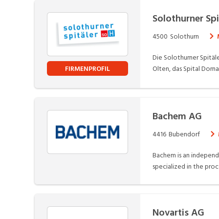
Solothurner Spi
4500
Solothurn
Die Solothurner Spitäl
FIRMENPROFIL
Olten, das Spital Dor
Berufsgruppen arbeiten
zurzeit der Kanton Solothurn. Unsere Spitäler
Dienste Ambulante Dienste Gesundheitszentrum Grenchen Radio-Onkologie Solothurn (ROSOL) Ärztehaus Balsthal Gruppenpraxis Herrenmatt
Däniken
Bachem AG
4416
Bubendorf
Bachem is an independe
specialized in the pr
(APIs), as well as inno
Bachem has more than 
leadership) Efficient 
affiliates in Europe an
Novartis AG