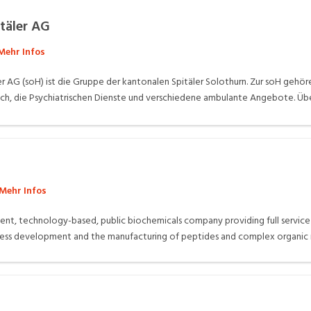
täler AG
Mehr Infos
er AG (soH) ist die Gruppe der kantonalen Spitäler Solothurn. Zur soH gehöre
nach, die Psychiatrischen Dienste und verschiedene ambulante Angebote. Ü
 zusammen für das Wohl unserer Patientinnen und Patienten. Einziger Eige
 und Partner-Ambulatorien: Bürgerspital Solothurn Kantonsspital Olten Spital Dornach Psychiatrische
Mehr Infos
nt, technology-based, public biochemicals company providing full service
ocess development and the manufacturing of peptides and complex organic 
vative biochemicals for research purposes.
40 years of experience in peptide research Excellent know-how in peptide
manufacturing processes (cost leadership) Bachem sets industry standards W
d the US, Bachem works on a global scale and holds a leading position in the 