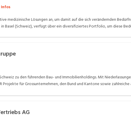
 Infos
tive medizinische Lösungen an, um damit auf die sich verändernden Bedürfn
 in Basel (Schweiz), verfügt über ein diversifiziertes Portfolio, um diese Bed
teln, Produkten für die Augenheilkunde und kostengünstigen generischen Me
eit führenden Positionen in diesen Bereichen.
gruppe
Schweiz zu den führenden Bau- und Immobilienholdings. Mit Niederlassunge
KER Projekte für Grossunternehmen, den Bund und Kantone sowie zahlreiche 
ft zur ANLIKER Holding entwickelt. Alle dazu gehörenden Firmen und Gesel
lien und Bewirtschaftung. Das kontrollierte, organische Wachstum trägt w
he und bei den Auftraggebern einen hervorragenden Ruf und wird darum i
Vertriebs AG