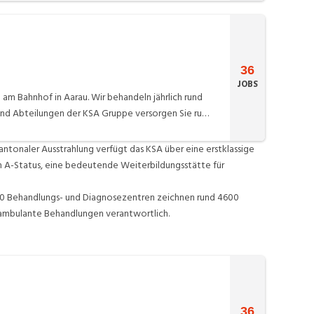
36
JOBS
am Bahnhof in Aarau. Wir behandeln jährlich rund
 und Abteilungen der KSA Gruppe versorgen Sie rund
ur hochspezialisierten Medizin. Das Spital Zofingen
 Altersmedizin. Das KSA Praxiszentrum behandelt
antonaler Ausstrahlung verfügt das KSA über eine erstklassige
 im A-Status, eine bedeutende Weiterbildungsstätte für
30 Behandlungs- und Diagnosezentren zeichnen rund 4600
0 ambulante Behandlungen verantwortlich.
36