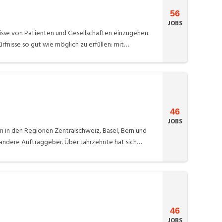
56
JOBS
isse von Patienten und Gesellschaften einzugehen.
ürfnisse so gut wie möglich zu erfüllen: mit
dikamenten. Novartis ist das einzige
46
JOBS
n in den Regionen Zentralschweiz, Basel, Bern und
andere Auftraggeber. Über Jahrzehnte hat sich
lschaften fokussieren auf das Planen, Beraten und
esentlich zum Erfolg der Holding bei. ANLIKER
mmer wieder zu Wettbewerben eingeladen.
46
JOBS