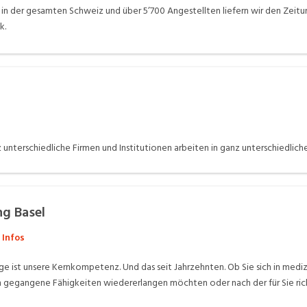
in der gesamten Schweiz und über 5’700 Angestellten liefern wir den Zeitu
k.
nterschiedliche Firmen und Institutionen arbeiten in ganz unterschiedliche
ng Basel
 Infos
ge ist unsere Kernkompetenz. Und das seit Jahrzehnten. Ob Sie sich in med
en gegangene Fähigkeiten wiedererlangen möchten oder nach der für Sie ri
chwissen und Empathie für Sie da – an unseren Standorten Basel und Riehen.