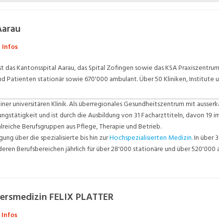
Aarau
 Infos
 das Kantonsspital Aarau, das Spital Zofingen sowie das KSA Praxiszentrum 
d Patienten stationär sowie 670'000 ambulant. Über 50 Kliniken, Institute
schen Leistungen, von der Grundversorgung, über die spezialisierte bis hin z
 Versorgung seiner Region sicher und ist darüber hinaus spezialisiert in der
iner universitären Klinik. Als überregionales Gesundheitszentrum mit ausserk
Verletzungen am Bahnhof Aarau.
hungstätigkeit und ist durch die Ausbildung von 31 Facharzttiteln, davon 19
lreiche Berufsgruppen aus Pflege, Therapie und Betrieb.
ng über die spezialisierte bis hin zur
Hochspezialisierten Medizin.
In über 
deren Berufsbereichen jährlich für über 28'000 stationäre und über 520'00
ltersmedizin FELIX PLATTER
 Infos