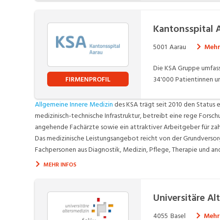
Kantonsspital 
5001
Aarau
Mehr
Die KSA Gruppe umfasst
FIRMENPROFIL
34'000 Patientinnen un
um die Uhr mit medizini
stellt die medizinische
Allgemeine Innere Medizin
des KSA trägt seit 2010 den Status e
einfache und leichte 
medizinisch-technische Infrastruktur, betreibt eine rege Forsc
angehende Fachärzte sowie ein attraktiver Arbeitgeber für zah
Das medizinische Leistungsangebot reicht von der Grundversorgu
Fachpersonen aus Diagnostik, Medizin, Pflege, Therapie und an
MEHR INFOS
Universitäre A
4055
Basel
Mehr