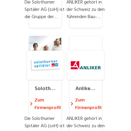
Die Solothurner
ANLIKER gehört in
Spitäler AG (soH) ist
der Schweiz zu den
die Gruppe der
führenden Bau-
kantonalen Spitäler
und
Solothurn. Zur soH
Immobilienholdings.
gehören das
Mit
Bürgerspital
Niederlassungen in
Solothurn, das
den Regionen
Kantonsspital Olten,
Zentralschweiz,
das Spital Dornach,
Basel, Bern und
die Psychiatrischen
Zürich realisiert
Dienste und
ANLIKER Projekte
Solothu
Anliker
verschiedene
für
rner Spi
Firmeng
ambulante
Grossunternehmen,
Zum
Zum
Angebote. Über
den Bund und
täler AG
ruppe
Firmenprofil
Firmenprofil
4500
Kantone sowie
Die Solothurner
ANLIKER gehört in
Mitarbeitenden aus
zahlreiche andere
Spitäler AG (soH) ist
der Schweiz zu den
den verschiedensten
Auftraggeber. Über