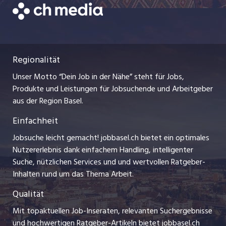
Temporäre Jobs
sammeln
Datenschutzerklärung
zentraljob.ch
und die
Freelance Jobs
Nutzungsbedingungen
eigenen
ostjob.ch
Chancen
Praktika
Regionalität
Impressum
myjob.ch
auf dem
Lehrstellen
Unser Motto “Dein Job in der Nähe” steht für Jobs,
Arbeitsmarkt
Stellenmeldepflicht
jobzüri.ch
Produkte und Leistungen für Jobsuchende und Arbeitgeber
verbessern.
Ferienjobs
aus der Region Basel.
Bewerber-Cockpit
schaffu.ch (VS)
Einfachheit
Management / Kader-Jobs
ajourjob.ch
Jobsuche leicht gemacht! jobbasel.ch bietet ein optimales
Arbeitgeber
Nutzererlebnis dank einfachem Handling, intelligenter
bzbasel.ch
Suche, nützlichen Services und und wertvollen Ratgeber-
Jobline
Inhalten rund um das Thema Arbeit.
CH Media
Qualität
Mit topaktuellen Job-Inseraten, relevanten Suchergebnisse
und hochwertigen Ratgeber-Artikeln bietet jobbasel.ch