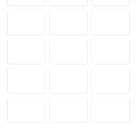
Industrie, Maschinenbau, Anlagenbau,
Produktion
Informatik, Telekommunikation
Kaufm. Berufe, Kundendienst, Verwaltung
Körperpflege, Wellness
Marketing, Kommunikation, Medien, Druck
Mechanik, Elektronik, Optik (Fertigung)
Medizin, Gesundheitswesen, Pflege
Sicherheit, Rettung, Polizei, Zoll
Verkauf, Handel, Kundenberatung,
Aussendienst