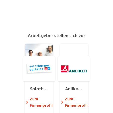
Arbeitgeber stellen sich vor
Solothu
Anliker
rner Spi
Firmeng
Zum
Zum
täler AG
ruppe
Firmenprofil
Firmenprofil