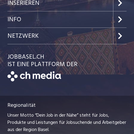
Jobs im Kanton Basel-Stadt
INSERIEREN
Jobs im Kanton Baselland
Preise & Leistungen
INFO
Jobs in der Stadt Basel
Kundenlogin
Team
NETZWERK
Jobs in der Stadt Liestal
Einzelinserat disponieren
Ratgeber
jobmittelland.ch
JOBBASEL.CH
Festanstellungen
Schnittstelle
AGB
IST EINE PLATTFORM DER
jobbern.ch
Temporäre Jobs
Datenschutzerklärung
zentraljob.ch
Freelance Jobs
Nutzungsbedingungen
ostjob.ch
Praktika
Regionalität
Impressum
myjob.ch
Lehrstellen
Unser Motto “Dein Job in der Nähe” steht für Jobs,
Stellenmeldepflicht
jobzüri.ch
Produkte und Leistungen für Jobsuchende und Arbeitgeber
Ferienjobs
aus der Region Basel.
Bewerber-Cockpit