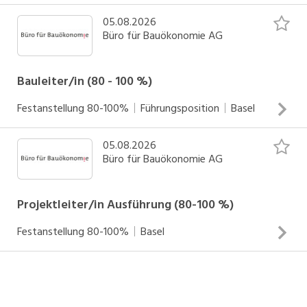
SOCIAL MEDIA
05.08.2026
Büro für Bauökonomie AG
Bauleiter/in (80 - 100 %)
Festanstellung
80-100%
Führungsposition
Basel
05.08.2026
Was Sie erwartet Sie sind an der Realisierung
Büro für Bauökonomie AG
architektonisch anspruchsvoller Bauprojekte beteiligt und
tragen mit den folgenden Aufgaben zur erfolgreichen
Umsetzung vielfältiger Nutzungen bei: Erstellung von
Projektleiter/in Ausführung (80-100 %)
Submissions- und Bauprogrammen Erstellung von
Festanstellung
80-100%
Basel
Leistungsverzeichnissen für private und öffentliche Bauten
INSERAT ANSEHEN
Sicherstellung der örtlichen Bauleitung Qualitäts-,
Was Sie erwartet Management von anspruchsvollen
Rechnungs- und Kostenkontrolle Leitung der
Bauprojekten (SIA Phasen 3 - 5) Beratung der
Inbetriebnahme von Objekten Mithilfe bei der
Bauherrschaft als direkte Ansprechperson Führung der