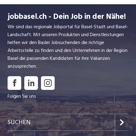
Schlussabrechnung Koordination von Garantiearbeiten
gesamten Projektorganisation im ELT-Modell oder als
jobbasel.ch - Dein Job in der Nähe!
Generalplaner Kosten-, Qualitäts- und Terminkontrolle
Wir sind das regionale Jobportal für Basel-Stadt und Basel-
INSERAT ANSEHEN
Landschaft. Mit unseren Produkten und Dienstleistungen
helfen wir den Basler Jobsuchenden die richtige
Arbeitsstelle zu finden und den Unternehmen in der Region
Basel die passenden Kandidaten für ihre Vakanzen
anzusprechen.
Folgen Sie uns
SUCHEN