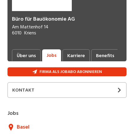
Büro für Bauökonomie AG
Am Mattenhof 14
6010
Kriens
Jobs
Über uns
Karriere
Benefits
FIRMA ALS JOBABO ABONNIEREN
KONTAKT
Sandra
Kneubühler
Leitung Administration & HR
Jobs
+41 58 451 77 00
E-Mail
Basel