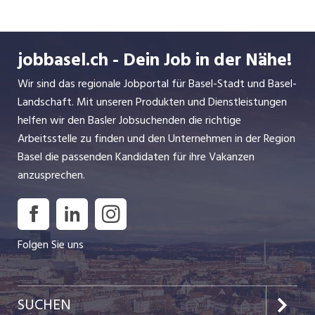
Kälteanlagen oder Sanitäranlagen auf Neu- und Umbauten
im Bereich Wohnungs-, Gewerbe und Industriebauten
Mitarbeit bei anspruchsvollen und technisch interessanten
jobbasel.ch - Dein Job in der Nähe!
Projekten Baustellenleitung: Führungsaufgabe mit viel
Verantwortung, Eigeninitiative und Selbständigkeit
Wir sind das regionale Jobportal für Basel-Stadt und Basel-
INSERAT ANSEHEN
Landschaft. Mit unseren Produkten und Dienstleistungen
helfen wir den Basler Jobsuchenden die richtige
Arbeitsstelle zu finden und den Unternehmen in der Region
Basel die passenden Kandidaten für ihre Vakanzen
anzusprechen.
Folgen Sie uns
SUCHEN