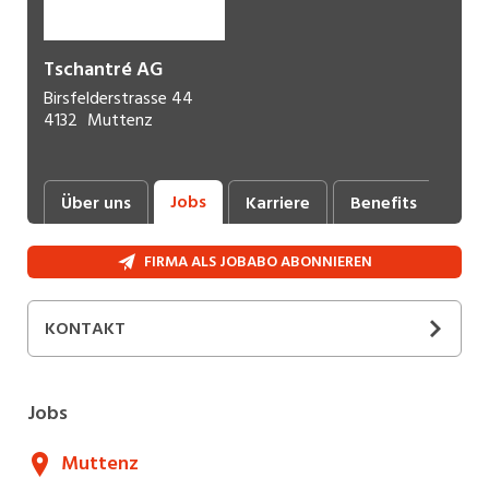
Tschantré AG
Birsfelderstrasse 44
4132
Muttenz
Jobs
Über uns
Karriere
Benefits
Fot
FIRMA ALS JOBABO ABONNIEREN
KONTAKT
Jobs
Muttenz
Désirée
Plüss