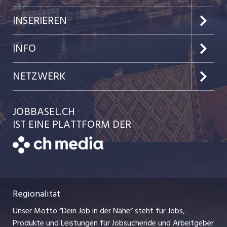
Jobs im Kanton Basel-Stadt
INSERIEREN
Jobs im Kanton Baselland
Preise & Leistungen
INFO
Jobs in der Stadt Basel
Kundenlogin
Team
NETZWERK
Jobs in der Stadt Liestal
Einzelinserat disponieren
Ratgeber
jobmittelland.ch
JOBBASEL.CH
Festanstellungen
Schnittstelle
AGB
IST EINE PLATTFORM DER
jobbern.ch
Temporäre Jobs
Datenschutzerklärung
zentraljob.ch
Freelance Jobs
Nutzungsbedingungen
ostjob.ch
Praktika
Regionalität
Impressum
myjob.ch
Lehrstellen
Unser Motto “Dein Job in der Nähe” steht für Jobs,
Stellenmeldepflicht
jobzüri.ch
Produkte und Leistungen für Jobsuchende und Arbeitgeber