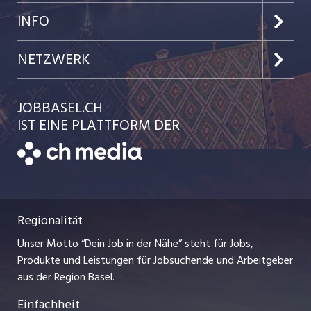
Jobs im Kanton Baselland
Preise & Leistungen
INFO
Jobs in der Stadt Basel
Kundenlogin
Team
NETZWERK
Jobs in der Stadt Liestal
Einzelinserat disponieren
Ratgeber
jobmittelland.ch
JOBBASEL.CH
Festanstellungen
Schnittstelle
AGB
IST EINE PLATTFORM DER
jobbern.ch
Temporäre Jobs
Datenschutzerklärung
zentraljob.ch
Freelance Jobs
Nutzungsbedingungen
ostjob.ch
Praktika
Regionalität
Impressum
myjob.ch
Lehrstellen
Unser Motto “Dein Job in der Nähe” steht für Jobs,
Stellenmeldepflicht
jobzüri.ch
Produkte und Leistungen für Jobsuchende und Arbeitgeber
Ferienjobs
aus der Region Basel.
Bewerber-Cockpit
schaffu.ch (VS)
Einfachheit
Management / Kader-Jobs