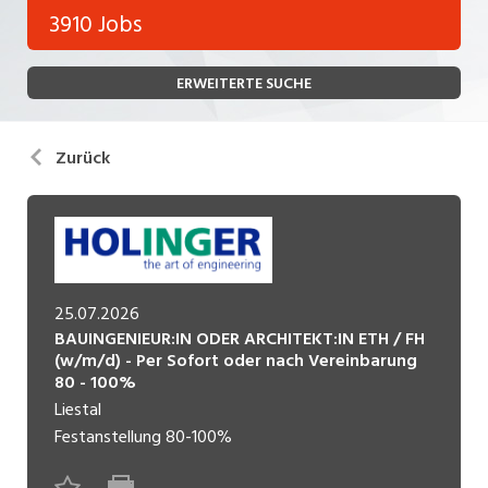
Bank, Versicherung
3910 Jobs
Temporär (befristet)
Bau, Handwerk, Elektro
ERWEITERTE SUCHE
Bildung, Kunst, Design, Soziale Berufe, Sport
Freelance
Chemie, Pharma, Biotechnologie
Praktikum
Zurück
Consulting, Human Resources
Lehrstelle
Einkauf, Logistik, Transport, Verkehr
Ferienjob
Engineering, Technik, Architektur
25.07.2026
POSITION
Finanzen, Controlling, Treuhand, Recht
BAUINGENIEUR:IN ODER ARCHITEKT:IN ETH / FH
Gartenbau, Landwirtschaft, Forstwirtschaft
(w/m/d) - Per Sofort oder nach Vereinbarung
Führungsposition
80 - 100%
Gastronomie, Hotellerie, Tourismus,
Liestal
Management / Kader
Lebensmittel
Festanstellung
80-100%
Immobilien, Facility Management, Reinigung