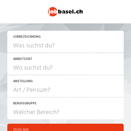
JETZT BEWERBEN
JOBBEZEICHNUNG
ARBEITSORT
ANSTELLUNG
BERUFSGRUPPE
JOB-TYP
10-100%
Festanstellung
ZEIGE MIR