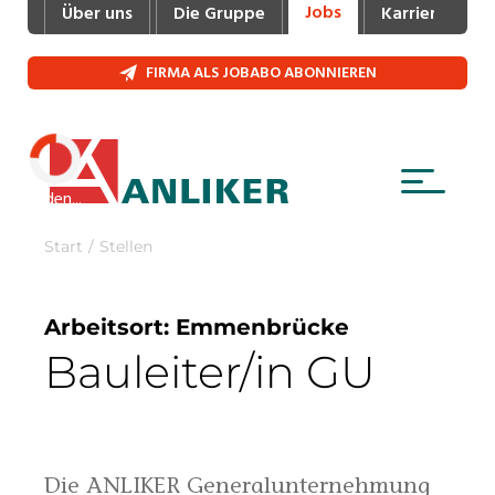
Jobs
Über uns
Die Gruppe
Karriere
Industrie, Maschinenbau, Anlagenbau,
Produktion
FIRMA ALS JOBABO ABONNIEREN
Informatik, Telekommunikation
Kaufm. Berufe, Kundendienst, Verwaltung
Körperpflege, Wellness
Laden...
Marketing, Kommunikation, Medien, Druck
Mechanik, Elektronik, Optik (Fertigung)
Medizin, Gesundheitswesen, Pflege
Sicherheit, Rettung, Polizei, Zoll
Verkauf, Handel, Kundenberatung,
Aussendienst