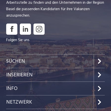
Arbeitsstelle zu finden und den Unternehmen in der Region
Basel die passenden Kandidaten für ihre Vakanzen
anzusprechen.
Folgen Sie uns
SUCHEN
Jobs im Kanton Basel-Stadt
INSERIEREN
Jobs im Kanton Baselland
Preise & Leistungen
INFO
Jobs in der Stadt Basel
Kundenlogin
Team
NETZWERK
Jobs in der Stadt Liestal
Einzelinserat disponieren