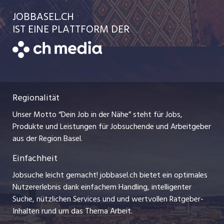
Ratgeber
jobmittelland.ch
JOBBASEL.CH
Festanstellungen
Schnittstelle
AGB
IST EINE PLATTFORM DER
jobbern.ch
Temporäre Jobs
Datenschutzerklärung
zentraljob.ch
Freelance Jobs
Nutzungsbedingungen
ostjob.ch
Praktika
Regionalität
Impressum
myjob.ch
Lehrstellen
Unser Motto “Dein Job in der Nähe” steht für Jobs,
Stellenmeldepflicht
jobzüri.ch
Produkte und Leistungen für Jobsuchende und Arbeitgeber
Ferienjobs
aus der Region Basel.
Bewerber-Cockpit
schaffu.ch (VS)
Einfachheit
Management / Kader-Jobs
ajourjob.ch
Jobsuche leicht gemacht! jobbasel.ch bietet ein optimales
Arbeitgeber
Nutzererlebnis dank einfachem Handling, intelligenter
bzbasel.ch
Suche, nützlichen Services und und wertvollen Ratgeber-
Jobline
Inhalten rund um das Thema Arbeit.
CH Media