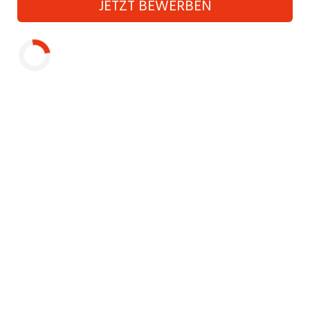
JETZT BEWERBEN
Industrie, Maschinenbau, Anlagenbau,
Produktion
Informatik, Telekommunikation
Laden...
Kaufm. Berufe, Kundendienst, Verwaltung
Körperpflege, Wellness
Marketing, Kommunikation, Medien, Druck
Mechanik, Elektronik, Optik (Fertigung)
Medizin, Gesundheitswesen, Pflege
Sicherheit, Rettung, Polizei, Zoll
Verkauf, Handel, Kundenberatung,
Aussendienst