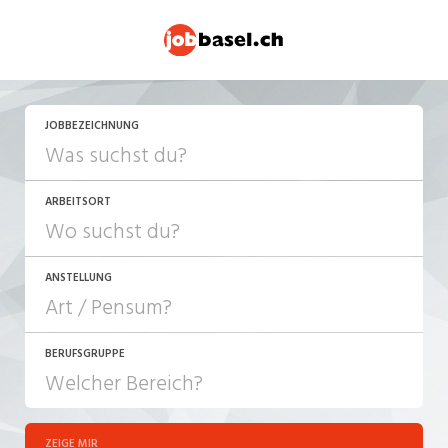
JETZT BEWERBEN
JOBBEZEICHNUNG
ARBEITSORT
ANSTELLUNG
BERUFSGRUPPE
JOB-TYP
10-100%
Festanstellung
ZEIGE MIR