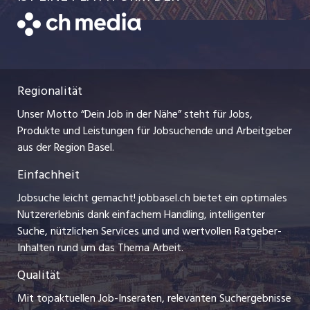
Temporäre Jobs
Datenschutzerklärung
zentraljob.ch
Freelance Jobs
Nutzungsbedingungen
ostjob.ch
Praktika
Regionalität
Impressum
myjob.ch
Lehrstellen
Unser Motto “Dein Job in der Nähe” steht für Jobs,
Stellenmeldepflicht
jobzüri.ch
Produkte und Leistungen für Jobsuchende und Arbeitgeber
Ferienjobs
aus der Region Basel.
Bewerber-Cockpit
schaffu.ch (VS)
Einfachheit
Management / Kader-Jobs
ajourjob.ch
Jobsuche leicht gemacht! jobbasel.ch bietet ein optimales
Arbeitgeber
Nutzererlebnis dank einfachem Handling, intelligenter
bzbasel.ch
Suche, nützlichen Services und und wertvollen Ratgeber-
Jobline
Inhalten rund um das Thema Arbeit.
CH Media
Qualität
Mit topaktuellen Job-Inseraten, relevanten Suchergebnisse