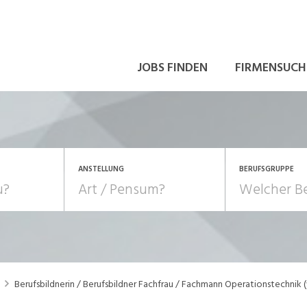
JOBS FINDEN
FIRMENSUCH
ANSTELLUNG
BERUFSGRUPPE
Bildung, Kunst, Design
10-100%
Pensum
POSITION
au, Handwerk, Elektro
Berufe, Sport
Temporär (befristet)
Führung
Einkauf, Logistik, Tra
Berufsbildnerin / Berufsbildner Fachfrau / Fachmann Operationstechnik
onsulting, Human Resources
Verkehr