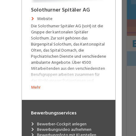
Solothurner Spitäler AG
Website
Die Solothurner Spitäler AG (soH) ist die
Gruppe der kantonalen Spitäler
Solothurn. Zur soH gehören das
Bürgerspital Solothurn, das Kantonsspital
Olten, das Spital Dornach, die
Psychiatrischen Dienste und verschiedene
ambulante Angebote. Über 4500
Mitarbeitenden aus den verschiedensten
Berufsgruppen arbeiten zusammen für
das Wohl unserer Patientinnen und
Patienten. Einziger Eigentümer der
Mehr
gemeinnützigen Aktiengesellschaft ist
zurzeit der Kanton Solothurn. Unsere
Spitäler und Partner-Ambulatorien:
Bewerbungsservices
Bürgerspital Solothurn
Kantonsspital Olten
Bewerber-Cockpit anlegen
Spital Dornach
Bewerbungsvideo aufnehmen
Psychiatrische Dienste
Bewerbungsfoto mit KI erstellen