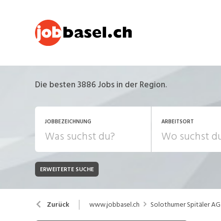
Die besten 3886 Jobs in der Region.
JOBBEZEICHNUNG
ARBEITSORT
ERWEITERTE SUCHE
JOB-TYP
Bank, Versicherung
B
Festanstellung
www.jobbasel.ch
Solothurner Spitäler AG
Zurück
Chemie, Pharma, Biotechnologie
C