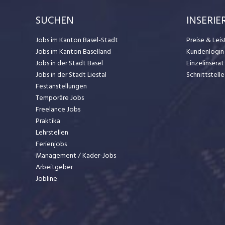
SUCHEN
INSERIE
Jobs im Kanton Basel-Stadt
Preise & Lei
Jobs im Kanton Baselland
Kundenlogin
Jobs in der Stadt Basel
Einzelinsera
Jobs in der Stadt Liestal
Schnittstelle
Festanstellungen
Temporäre Jobs
Freelance Jobs
Praktika
Lehrstellen
Ferienjobs
Management / Kader-Jobs
Arbeitgeber
Jobline