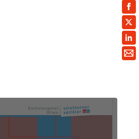
ment / Kader
chaft,
au,
on
ss
swesen,