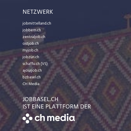
NETZWERK
jobmittelland.ch
jobbern.ch
zentraljob.ch
ostjob.ch
myjob.ch
jobzüri.ch
schaffu.ch (VS)
ajourjob.ch
bzbasel.ch
CH Media
JOBBASEL.CH
IST EINE PLATTFORM DER