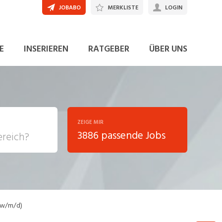
JOBABO
MERKLISTE
LOGIN
JETZT BEWERBEN
E
INSERIEREN
RATGEBER
ÜBER UNS
ZEIGE MIR
3886 passende Jobs
, Soziale
sposition
nsport,
 (w/m/d)