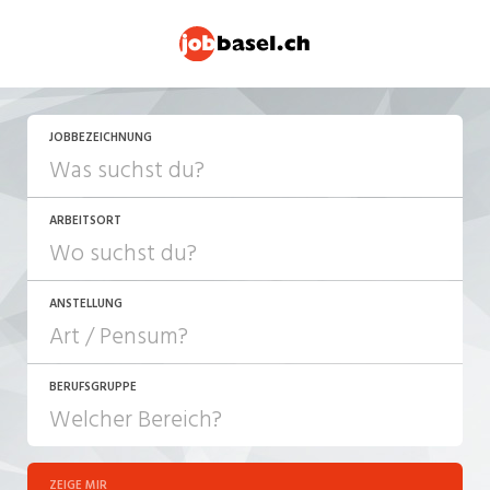
JETZT BEWERBEN
JOBBEZEICHNUNG
ARBEITSORT
ANSTELLUNG
BERUFSGRUPPE
JOB-TYP
10-100%
Festanstellung
ZEIGE MIR