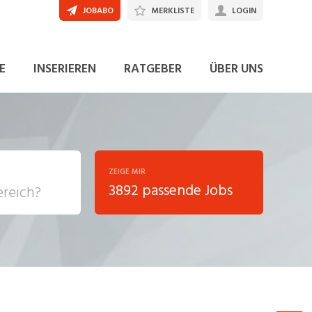
JOBABO
MERKLISTE
LOGIN
JETZT BEWERBEN
E
INSERIEREN
RATGEBER
ÜBER UNS
ZEIGE MIR
3892 passende Jobs
, Soziale
sposition
nsport,