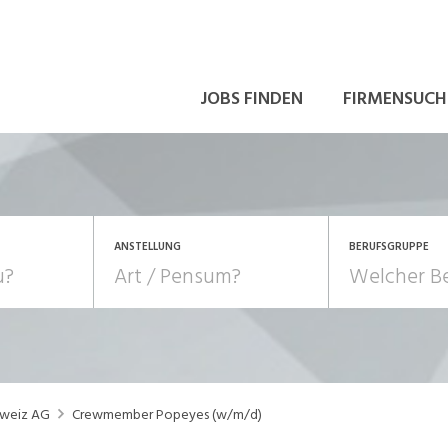
JOBS FINDEN
FIRMENSUCH
ANSTELLUNG
BERUFSGRUPPE
Bildung, Kunst, Design
10-100%
Pensum
POSITION
au, Handwerk, Elektro
Berufe, Sport
Temporär (befristet)
Führung
Einkauf, Logistik, Tra
hweiz AG
Crewmember Popeyes (w/m/d)
onsulting, Human Resources
Verkehr