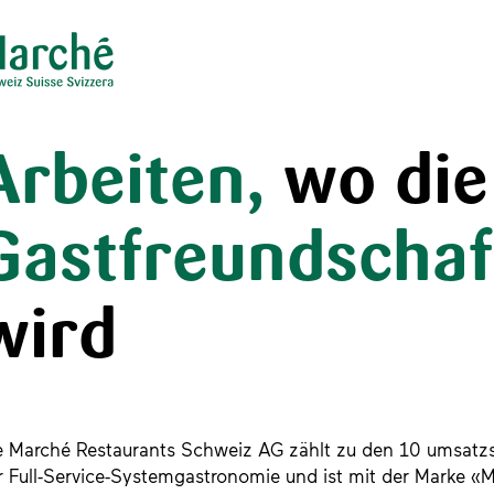
Praktikum
Manage
nanzen, Controlling, Treuhand,
Gartenbau, Landwirts
echt
Forstwirtschaft
Ferienjob
mmobilien, Facility Management,
Industrie, Maschinenb
einigung
Anlagenbau, Produkti
aufm. Berufe, Kundendienst,
Körperpflege, Wellne
erwaltung
chanik, Elektronik, Optik
Medizin, Gesundheit
ertigung)
Pflege
erkauf, Handel, Kundenberatung,
ussendienst