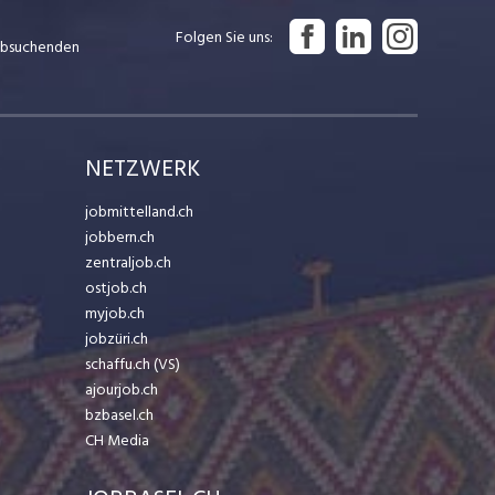
Folgen Sie uns
Jobsuchenden
NETZWERK
jobmittelland.ch
jobbern.ch
zentraljob.ch
ostjob.ch
myjob.ch
jobzüri.ch
schaffu.ch (VS)
ajourjob.ch
bzbasel.ch
CH Media