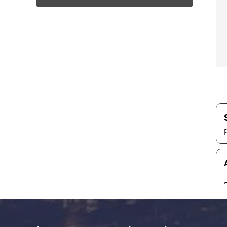
standortspezifischen Bedürfnisse
und Wünsche der vielschichtigen
Zielgruppen verändern sich dabei
laufend – sei es aufgrund
gesellschaftlicher Veränderungen
oder anderer äusserer Einflüsse. Als
Organisation stellen wir uns diesen
Veränderungen immer wieder von
neuem, bleiben stets in Bewegung
und garantieren gleichzeitig eine
verlässliche sowie stabile Struktur,
seit über 35 Jahren. Und für die
kommenden 35 Jahre.