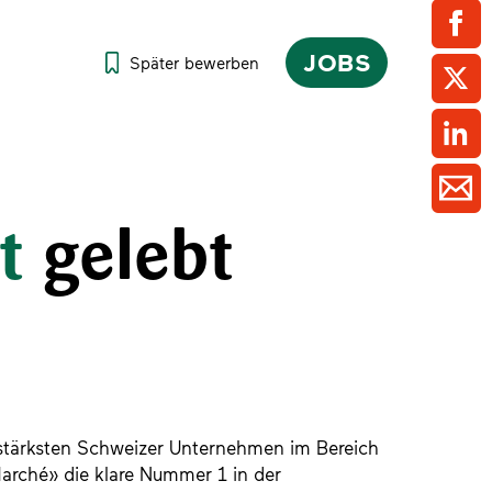
ment / Kader
chaft,
au,
on
ss
swesen,