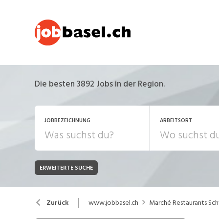
Die besten 3892 Jobs in der Region.
JOBBEZEICHNUNG
ARBEITSORT
ERWEITERTE SUCHE
JOB-TYP
Bank, Versicherung
B
Festanstellung
www.jobbasel.ch
Marché Restaurants Sc
Zurück
Chemie, Pharma, Biotechnologie
C