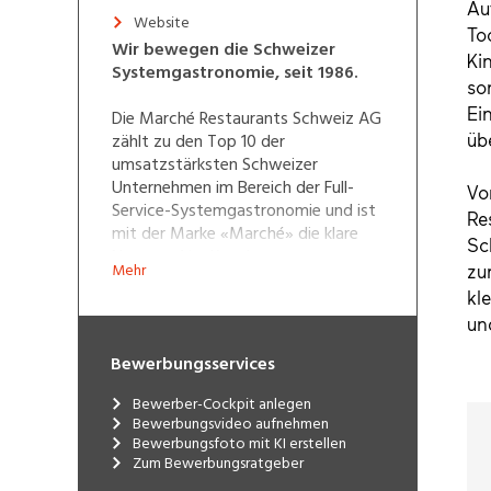
Website
Wir bewegen die Schweizer
Systemgastronomie, seit 1986.
Die Marché Restaurants Schweiz AG
zählt zu den Top 10 der
umsatzstärksten Schweizer
Unternehmen im Bereich der Full-
Service-Systemgastronomie und ist
mit der Marke «Marché» die klare
Nummer 1 im Kanal
Mehr
Autobahngastronomie. Seit 2014
gehört Marché Schweiz zur Coop
Gruppe, als eigenständiges
Tochterunternehmen. Alles bei der
Bewerbungsservices
Marché Restaurants Schweiz AG ist
auf das Qualitäts- und Frische-
Bewerber-Cockpit anlegen
Erlebnis unserer Gäste ausgelegt,
Bewerbungsvideo aufnehmen
denn auf dem Wohl der Gäste
Bewerbungsfoto mit KI erstellen
basiert das langfristige
Zum Bewerbungsratgeber
Wohlergehen des Unternehmens. Die