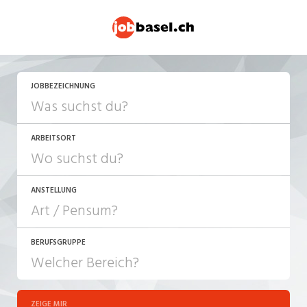
JETZT BEWERBEN
JOBBEZEICHNUNG
ARBEITSORT
ANSTELLUNG
BERUFSGRUPPE
JOB-TYP
10-100%
Festanstellung
ZEIGE MIR