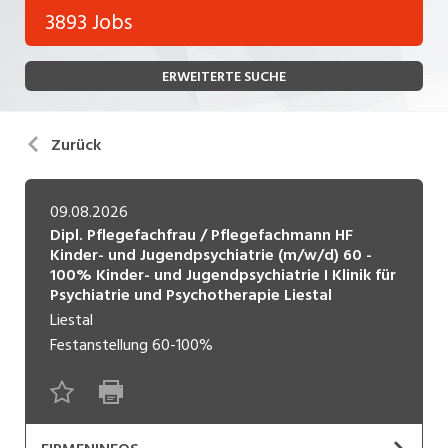
Bank, Versicherung
3893 Jobs
Temporär (befristet)
Bau, Handwerk, Elektro
ERWEITERTE SUCHE
Bildung, Kunst, Design, Soziale Berufe, Sport
Freelance
Chemie, Pharma, Biotechnologie
Praktikum
Zurück
Consulting, Human Resources
Lehrstelle
Einkauf, Logistik, Transport, Verkehr
09.08.2026
Dipl. Pflegefachfrau / Pflegefachmann HF
Ferienjob
Engineering, Technik, Architektur
Kinder- und Jugendpsychiatrie (m/w/d) 60 -
100% Kinder- und Jugendpsychiatrie I Klinik für
POSITION
Finanzen, Controlling, Treuhand, Recht
Psychiatrie und Psychotherapie Liestal
Liestal
Gartenbau, Landwirtschaft, Forstwirtschaft
Führungsposition
Festanstellung
60-100%
Gastronomie, Hotellerie, Tourismus,
Management / Kader
Lebensmittel
Immobilien, Facility Management, Reinigung