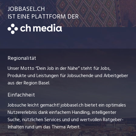
Ratgeber
jobmittelland.ch
JOBBASEL.CH
Festanstellungen
Schnittstelle
AGB
IST EINE PLATTFORM DER
jobbern.ch
Temporäre Jobs
Datenschutzerklärung
zentraljob.ch
Freelance Jobs
Nutzungsbedingungen
ostjob.ch
Praktika
Regionalität
Impressum
myjob.ch
Lehrstellen
Unser Motto “Dein Job in der Nähe” steht für Jobs,
Stellenmeldepflicht
jobzüri.ch
Produkte und Leistungen für Jobsuchende und Arbeitgeber
Ferienjobs
aus der Region Basel.
Bewerber-Cockpit
schaffu.ch (VS)
Einfachheit
Management / Kader-Jobs
ajourjob.ch
Jobsuche leicht gemacht! jobbasel.ch bietet ein optimales
Arbeitgeber
Nutzererlebnis dank einfachem Handling, intelligenter
bzbasel.ch
Suche, nützlichen Services und und wertvollen Ratgeber-
Jobline
Inhalten rund um das Thema Arbeit.
CH Media