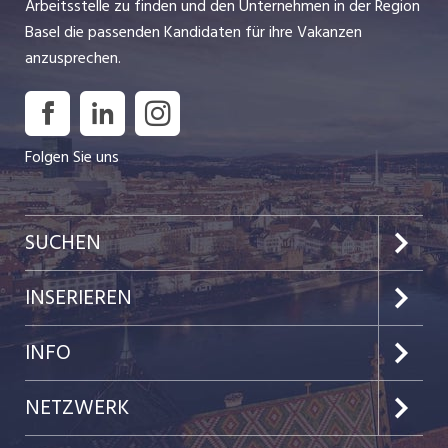
Arbeitsstelle zu finden und den Unternehmen in der Region
Basel die passenden Kandidaten für ihre Vakanzen
anzusprechen.
Folgen Sie uns
SUCHEN
Jobs im Kanton Basel-Stadt
INSERIEREN
Jobs im Kanton Baselland
Preise & Leistungen
INFO
Jobs in der Stadt Basel
Kundenlogin
Team
NETZWERK
Jobs in der Stadt Liestal
Einzelinserat disponieren