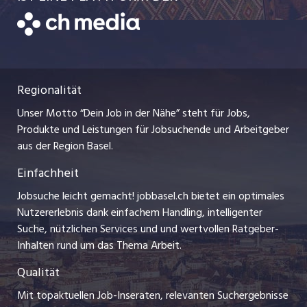
Temporäre Jobs
Datenschutzerklärung
zentraljob.ch
Freelance Jobs
Nutzungsbedingungen
ostjob.ch
Praktika
Regionalität
Impressum
myjob.ch
Lehrstellen
Unser Motto “Dein Job in der Nähe” steht für Jobs,
Stellenmeldepflicht
jobzüri.ch
Produkte und Leistungen für Jobsuchende und Arbeitgeber
Ferienjobs
aus der Region Basel.
Bewerber-Cockpit
schaffu.ch (VS)
Einfachheit
Management / Kader-Jobs
ajourjob.ch
Jobsuche leicht gemacht! jobbasel.ch bietet ein optimales
Arbeitgeber
Nutzererlebnis dank einfachem Handling, intelligenter
bzbasel.ch
Suche, nützlichen Services und und wertvollen Ratgeber-
Jobline
Inhalten rund um das Thema Arbeit.
CH Media
Qualität
Mit topaktuellen Job-Inseraten, relevanten Suchergebnisse