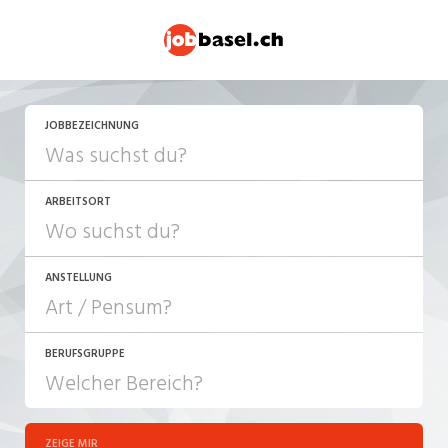
JETZT BEWERBEN
JOBBEZEICHNUNG
ARBEITSORT
ANSTELLUNG
BERUFSGRUPPE
JOB-TYP
10-100%
Festanstellung
ZEIGE MIR