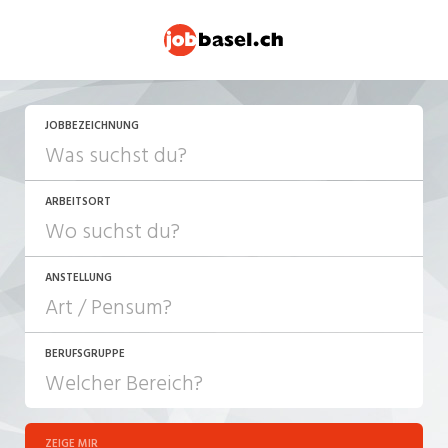
JETZT BEWERBEN
JOBBEZEICHNUNG
ARBEITSORT
ANSTELLUNG
BERUFSGRUPPE
JOB-TYP
10-100%
Festanstellung
ZEIGE MIR