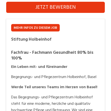
Stiftung Holbeinhof
Industrie, Maschinenbau, Anlagenbau,
JETZT BEWERBEN
Produktion
Website
Informatik, Telekommunikation
MEHR INFOS ZU DIESEM JOB
Kaufm. Berufe, Kundendienst, Verwaltung
Stiftung Holbeinhof
Körperpflege, Wellness
Marketing, Kommunikation, Medien, Druck
Fachfrau - Fachmann Gesundheit 80% bis
100%
Mechanik, Elektronik, Optik (Fertigung)
Ein Leben mit- und füreinander
Medizin, Gesundheitswesen, Pflege
Begegnungs- und Pflegezentrum Holbeinhof, Basel
Sicherheit, Rettung, Polizei, Zoll
Werde Teil unseres Teams im Herzen von Basel!
Verkauf, Handel, Kundenberatung,
Das Begegnungs- und Pflegezentrum Holbeinhof
Aussendienst
steht für eine moderne, herzliche und qualitativ
hochwertige Pflege und Betreuung. Wir sind eine