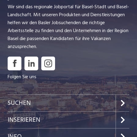
Wir sind das regionale Jobportal für Basel-Stadt und Basel-
Landschaft. Mit unseren Produkten und Dienstleistungen
helfen wir den Basler Jobsuchenden die richtige
Arbeitsstelle zu finden und den Unternehmen in der Region
Basel die passenden Kandidaten für ihre Vakanzen
anzusprechen.
Folgen Sie uns
SUCHEN
Jobs im Kanton Basel-Stadt
INSERIEREN
Jobs im Kanton Baselland
Preise & Leistungen
INFO