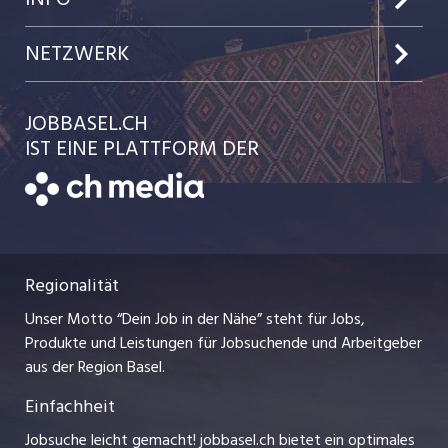
Jobs in der Stadt Basel
Kundenlogin
Team
NETZWERK
Jobs in der Stadt Liestal
Einzelinserat disponieren
Ratgeber
jobmittelland.ch
JOBBASEL.CH
Festanstellungen
Schnittstelle
AGB
IST EINE PLATTFORM DER
jobbern.ch
Temporäre Jobs
Datenschutzerklärung
zentraljob.ch
Freelance Jobs
Nutzungsbedingungen
ostjob.ch
Praktika
Regionalität
Impressum
myjob.ch
Lehrstellen
Unser Motto “Dein Job in der Nähe” steht für Jobs,
Stellenmeldepflicht
jobzüri.ch
Produkte und Leistungen für Jobsuchende und Arbeitgeber
Ferienjobs
aus der Region Basel.
Bewerber-Cockpit
schaffu.ch (VS)
Einfachheit
Management / Kader-Jobs
ajourjob.ch
Jobsuche leicht gemacht! jobbasel.ch bietet ein optimales