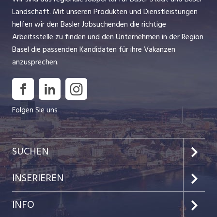
Landschaft. Mit unseren Produkten und Dienstleistungen
helfen wir den Basler Jobsuchenden die richtige
Arbeitsstelle zu finden und den Unternehmen in der Region
Basel die passenden Kandidaten für ihre Vakanzen
anzusprechen.
Folgen Sie uns
SUCHEN
Jobs im Kanton Basel-Stadt
INSERIEREN
Jobs im Kanton Baselland
Preise & Leistungen
INFO