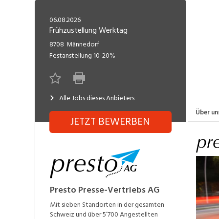
Freelance
Fi
Engineering, Technik, Architektur
06.08.2026
R
Lehrstelle
Frühzustellung Werktag
Gastronomie, Hotellerie,
I
8708
Männedorf
Tourismus, Lebensmittel
R
Festanstellung
10-20%
K
Informatik, Telekommunikation
V
Alle Jobs dieses Anbieters
Marketing, Kommunikation,
Me
Medien, Druck
(F
Über un
JETZT BEWERBEN
V
Sicherheit, Rettung, Polizei, Zoll
A
Presto Presse-Vertriebs AG
Mit sieben Standorten in der gesamten
Schweiz und über 5’700 Angestellten