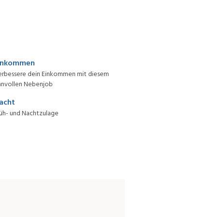
inkommen
erbessere dein Einkommen mit diesem
nnvollen Nebenjob
acht
üh- und Nachtzulage