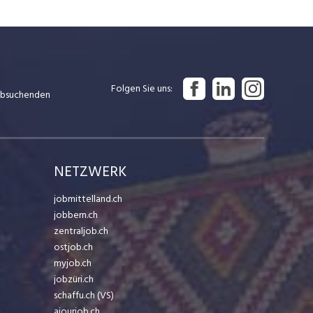
Folgen Sie uns
Jobsuchenden
NETZWERK
jobmittelland.ch
jobbern.ch
zentraljob.ch
ostjob.ch
myjob.ch
jobzüri.ch
schaffu.ch (VS)
ajourjob.ch