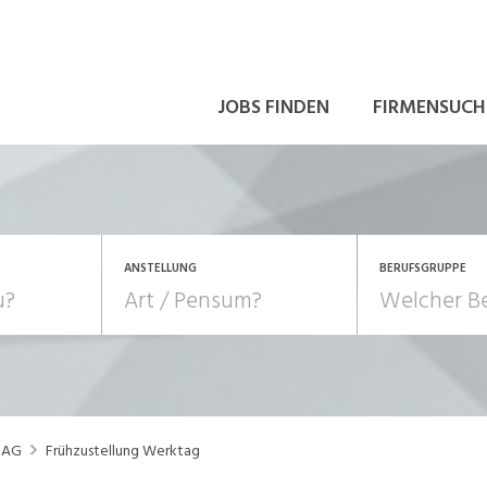
JOBS FINDEN
FIRMENSUCH
ANSTELLUNG
BERUFSGRUPPE
Bildung, Kunst, Design
10-100%
Pensum
POSITION
au, Handwerk, Elektro
Berufe, Sport
Temporär (befristet)
Führung
Einkauf, Logistik, Tra
s AG
Frühzustellung Werktag
onsulting, Human Resources
Verkehr