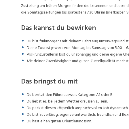
Zustellung am frühen Morgen finden die Leserinnen und Leser d
die Sonntagszeitungen bis spätestens 7.30 Uhr im Briefkasten v
Das kannst du bewirken
Du bist frühmorgens mit deinem Fahrzeug unterwegs und stel
Deine Tour ist jeweils von Montag bis Samstag von 5.00 – 6.
Als Frühzusteller:in bist du unabhängig und deine eigene Ch
Mit deiner Zuverlässigkeit und guten Zustellqualität machst 
Das bringst du mit
Du besitzt den Führerausweis Kategorie A1 oder B.
Du liebst es, bei jedem Wetter draussen zu sein.
Du packst diesen körperlich anspruchsvollen Job dynamisch 
Du bist zuverlässig, eigenverantwortlich, freundlich und flexi
Du hast einen guten Orientierungssinn.