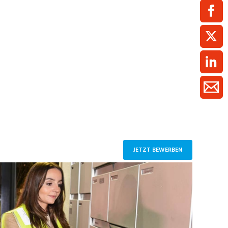
ment / Kader
chaft,
au,
on
ss
swesen,
JETZT BEWERBEN