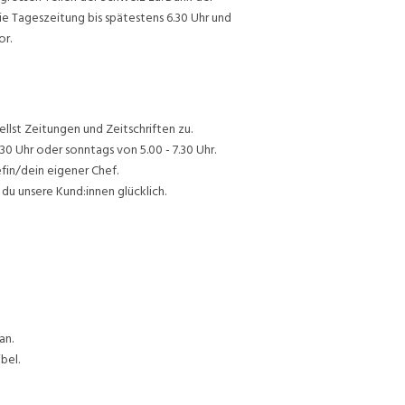
ie Tageszeitung bis spätestens 6.30 Uhr und
or.
lst Zeitungen und Zeitschriften zu.
30 Uhr oder sonntags von 5.00 - 7.30 Uhr.
efin/dein eigener Chef.
du unsere Kund:innen glücklich.
an.
bel.