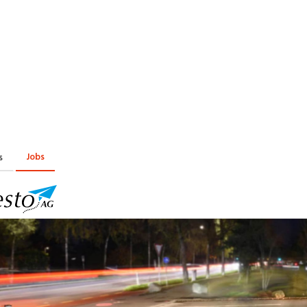
Praktikum
Manage
nanzen, Controlling, Treuhand,
Gartenbau, Landwirts
echt
Forstwirtschaft
Ferienjob
mmobilien, Facility Management,
Industrie, Maschinenb
einigung
Anlagenbau, Produkti
aufm. Berufe, Kundendienst,
Körperpflege, Wellne
erwaltung
chanik, Elektronik, Optik
Medizin, Gesundheit
ertigung)
Pflege
Jobs
s
erkauf, Handel, Kundenberatung,
ussendienst