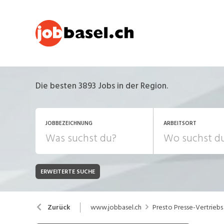
Die besten 3893 Jobs in der Region.
JOBBEZEICHNUNG
ARBEITSORT
ERWEITERTE SUCHE
JOB-TYP
Bank, Versicherung
B
Festanstellung
www.jobbasel.ch
Presto Presse-Vertrieb
Zurück
Chemie, Pharma, Biotechnologie
C