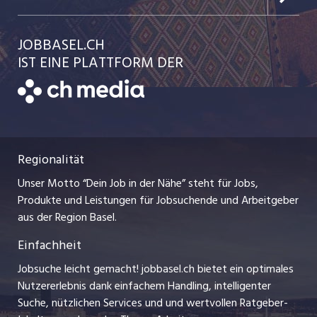
Jobs in der Stadt Liestal
Einzelinserat disponieren
Ratgeber
jobmittelland.ch
JOBBASEL.CH
Festanstellungen
Schnittstelle
AGB
IST EINE PLATTFORM DER
jobbern.ch
Temporäre Jobs
Datenschutzerklärung
zentraljob.ch
Freelance Jobs
Nutzungsbedingungen
ostjob.ch
Praktika
Regionalität
Impressum
myjob.ch
Lehrstellen
Unser Motto “Dein Job in der Nähe” steht für Jobs,
Stellenmeldepflicht
jobzüri.ch
Produkte und Leistungen für Jobsuchende und Arbeitgeber
Ferienjobs
aus der Region Basel.
Bewerber-Cockpit
schaffu.ch (VS)
Einfachheit
Management / Kader-Jobs
ajourjob.ch
Jobsuche leicht gemacht! jobbasel.ch bietet ein optimales
Arbeitgeber
Nutzererlebnis dank einfachem Handling, intelligenter
bzbasel.ch
Suche, nützlichen Services und und wertvollen Ratgeber-
Jobline