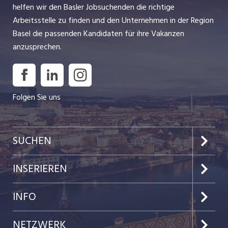
helfen wir den Basler Jobsuchenden die richtige
Arbeitsstelle zu finden und den Unternehmen in der Region
Basel die passenden Kandidaten für ihre Vakanzen
anzusprechen.
Folgen Sie uns
SUCHEN
Jobs im Kanton Basel-Stadt
INSERIEREN
Jobs im Kanton Baselland
Preise & Leistungen
INFO
Jobs in der Stadt Basel
Kundenlogin
Team
NETZWERK