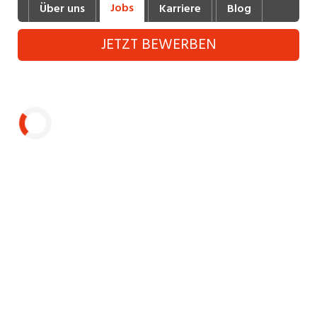
Jobs
Über uns
Karriere
Blog
Industrie, Maschinenbau, Anlagenbau,
Produktion
JETZT BEWERBEN
Informatik, Telekommunikation
Kaufm. Berufe, Kundendienst, Verwaltung
Körperpflege, Wellness
Marketing, Kommunikation, Medien, Druck
Laden...
Mechanik, Elektronik, Optik (Fertigung)
Medizin, Gesundheitswesen, Pflege
Sicherheit, Rettung, Polizei, Zoll
Verkauf, Handel, Kundenberatung,
Aussendienst