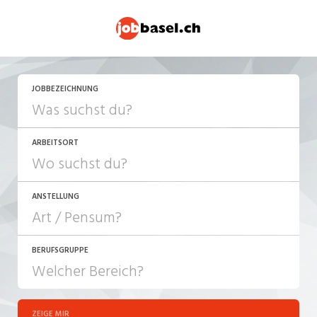
JETZT BEWERBEN
JOBBEZEICHNUNG
ARBEITSORT
ANSTELLUNG
BERUFSGRUPPE
JOB-TYP
10-100%
Festanstellung
ZEIGE MIR