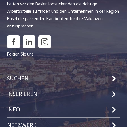
helfen wir den Basler Jobsuchenden die richtige
Arbeitsstelle zu finden und den Unternehmen in der Region
Basel die passenden Kandidaten für ihre Vakanzen
anzusprechen.
Folgen Sie uns
SUCHEN
Jobs im Kanton Basel-Stadt
INSERIEREN
Jobs im Kanton Baselland
Preise & Leistungen
INFO
Jobs in der Stadt Basel
Kundenlogin
Team
NETZWERK