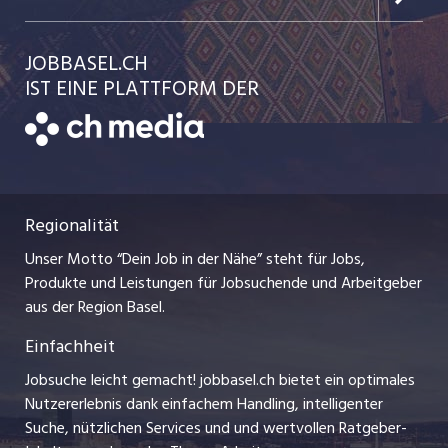
Jobs in der Stadt Liestal
Einzelinserat disponieren
Ratgeber
jobmittelland.ch
JOBBASEL.CH
Festanstellungen
Schnittstelle
AGB
IST EINE PLATTFORM DER
jobbern.ch
Temporäre Jobs
Datenschutzerklärung
zentraljob.ch
Freelance Jobs
Nutzungsbedingungen
ostjob.ch
Praktika
Regionalität
Impressum
myjob.ch
Lehrstellen
Unser Motto “Dein Job in der Nähe” steht für Jobs,
Stellenmeldepflicht
jobzüri.ch
Produkte und Leistungen für Jobsuchende und Arbeitgeber
Ferienjobs
aus der Region Basel.
Bewerber-Cockpit
schaffu.ch (VS)
Einfachheit
Management / Kader-Jobs
ajourjob.ch
Jobsuche leicht gemacht! jobbasel.ch bietet ein optimales
Arbeitgeber
Nutzererlebnis dank einfachem Handling, intelligenter
bzbasel.ch
Suche, nützlichen Services und und wertvollen Ratgeber-
Jobline