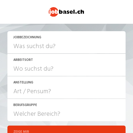
JETZT BEWERBEN
JOBBEZEICHNUNG
ARBEITSORT
ANSTELLUNG
BERUFSGRUPPE
JOB-TYP
10-100%
Festanstellung
ZEIGE MIR