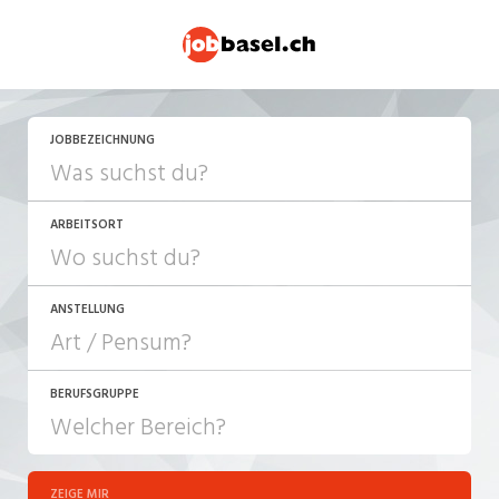
JETZT BEWERBEN
JOBBEZEICHNUNG
ARBEITSORT
ANSTELLUNG
BERUFSGRUPPE
JOB-TYP
10-100%
Festanstellung
ZEIGE MIR