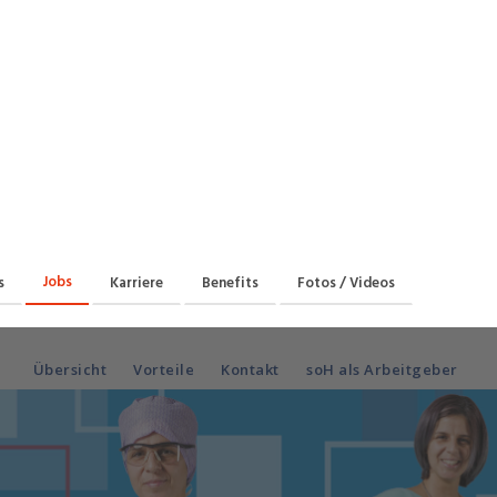
Praktikum
Manage
nanzen, Controlling, Treuhand,
Gartenbau, Landwirts
echt
Forstwirtschaft
Ferienjob
mmobilien, Facility Management,
Industrie, Maschinenb
einigung
Anlagenbau, Produkti
aufm. Berufe, Kundendienst,
Körperpflege, Wellne
erwaltung
chanik, Elektronik, Optik
Medizin, Gesundheit
ertigung)
Pflege
Jobs
s
Karriere
Benefits
Fotos / Videos
erkauf, Handel, Kundenberatung,
ussendienst