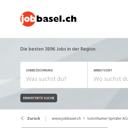
Die besten 3896 Jobs in der Region.
JOBBEZEICHNUNG
ARBEITSORT
ERWEITERTE SUCHE
JOB-TYP
Bank, Versicherung
B
Festanstellung
www.jobbasel.ch
Solothurner Spitäler AG
Zurück
Chemie, Pharma, Biotechnologie
C