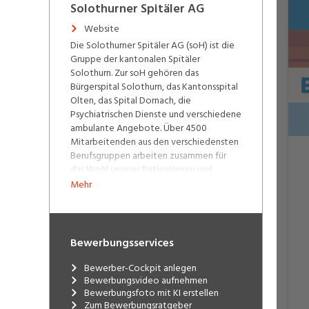
Solothurner Spitäler AG
Website
Die Solothurner Spitäler AG (soH) ist die
Gruppe der kantonalen Spitäler
Solothurn. Zur soH gehören das
Bürgerspital Solothurn, das Kantonsspital
Olten, das Spital Dornach, die
Psychiatrischen Dienste und verschiedene
ambulante Angebote. Über 4500
Mitarbeitenden aus den verschiedensten
Berufsgruppen arbeiten zusammen für
das Wohl unserer Patientinnen und
Patienten. Einziger Eigentümer der
Mehr
gemeinnützigen Aktiengesellschaft ist
zurzeit der Kanton Solothurn. Unsere
Spitäler und Partner-Ambulatorien:
Bewerbungsservices
Bürgerspital Solothurn
Kantonsspital Olten
Bewerber-Cockpit anlegen
Spital Dornach
Bewerbungsvideo aufnehmen
Psychiatrische Dienste
Bewerbungsfoto mit KI erstellen
Ambulante Dienste
Zum Bewerbungsratgeber