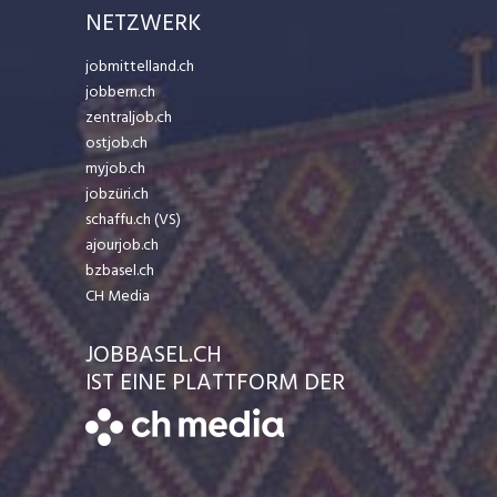
NETZWERK
jobmittelland.ch
jobbern.ch
zentraljob.ch
ostjob.ch
myjob.ch
jobzüri.ch
schaffu.ch (VS)
ajourjob.ch
bzbasel.ch
CH Media
JOBBASEL.CH
IST EINE PLATTFORM DER