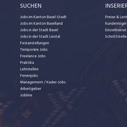
SUCHEN
INSERIE
Jobs im Kanton Basel-Stadt
Preise & Lei
Jobs im Kanton Baselland
Kundenlogin
Jobs in der Stadt Basel
Einzelinsera
Jobs in der Stadt Liestal
Schnittstelle
Festanstellungen
Temporäre Jobs
Freelance Jobs
Praktika
Lehrstellen
Ferienjobs
Management / Kader-Jobs
Arbeitgeber
Jobline