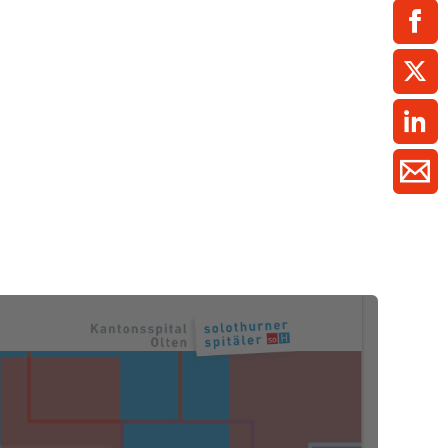
ment / Kader
chaft,
au,
on
ss
swesen,