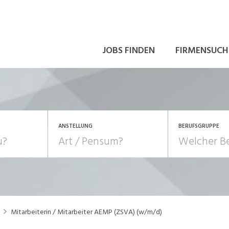
JOBS FINDEN
FIRMENSUCH
ANSTELLUNG
BERUFSGRUPPE
Bildung, Kunst, Design
10-100%
Pensum
POSITION
au, Handwerk, Elektro
Berufe, Sport
Temporär (befristet)
Führung
Einkauf, Logistik, Tra
Mitarbeiterin / Mitarbeiter AEMP (ZSVA) (w/m/d)
onsulting, Human Resources
Verkehr