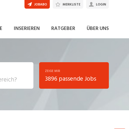
JOBABO
MERKLISTE
LOGIN
JETZT BEWERBEN
E
INSERIEREN
RATGEBER
ÜBER UNS
ZEIGE MIR
3896 passende Jobs
, Soziale
sposition
nsport,