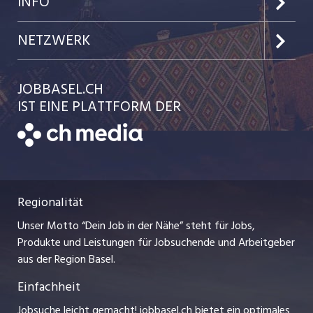
INFO
Jobs in der Stadt Basel
Kundenlogin
Team
NETZWERK
Jobs in der Stadt Liestal
Einzelinserat disponieren
Ratgeber
jobmittelland.ch
JOBBASEL.CH
Festanstellungen
Schnittstelle
AGB
IST EINE PLATTFORM DER
jobbern.ch
Temporäre Jobs
Datenschutzerklärung
zentraljob.ch
Freelance Jobs
Nutzungsbedingungen
ostjob.ch
Praktika
Regionalität
Impressum
myjob.ch
Lehrstellen
Unser Motto “Dein Job in der Nähe” steht für Jobs,
Stellenmeldepflicht
jobzüri.ch
Produkte und Leistungen für Jobsuchende und Arbeitgeber
Ferienjobs
aus der Region Basel.
Bewerber-Cockpit
schaffu.ch (VS)
Einfachheit
Management / Kader-Jobs
ajourjob.ch
Jobsuche leicht gemacht! jobbasel.ch bietet ein optimales