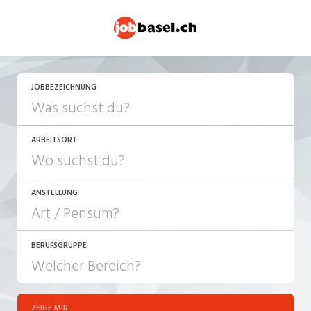
JETZT BEWERBEN
JOBBEZEICHNUNG
ARBEITSORT
ANSTELLUNG
BERUFSGRUPPE
JOB-TYP
10-100%
Festanstellung
ZEIGE MIR