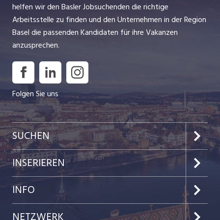
helfen wir den Basler Jobsuchenden die richtige
Arbeitsstelle zu finden und den Unternehmen in der Region
Basel die passenden Kandidaten für ihre Vakanzen
anzusprechen.
Folgen Sie uns
SUCHEN
Jobs im Kanton Basel-Stadt
INSERIEREN
Jobs im Kanton Baselland
Preise & Leistungen
INFO
Jobs in der Stadt Basel
Kundenlogin
Team
NETZWERK