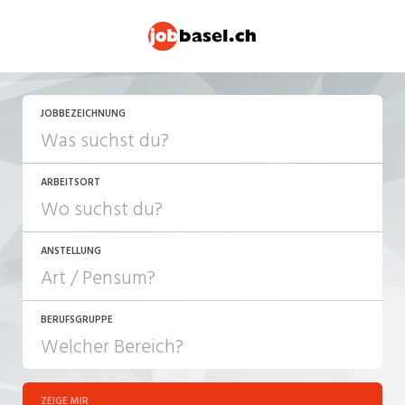
JETZT BEWERBEN
JOBBEZEICHNUNG
ARBEITSORT
ANSTELLUNG
BERUFSGRUPPE
JOB-TYP
10-100%
Festanstellung
ZEIGE MIR