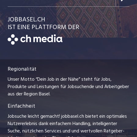
Jobs in der Stadt Liestal
Einzelinserat disponieren
Ratgeber
jobmittelland.ch
JOBBASEL.CH
Festanstellungen
Schnittstelle
AGB
IST EINE PLATTFORM DER
jobbern.ch
Temporäre Jobs
Datenschutzerklärung
zentraljob.ch
Freelance Jobs
Nutzungsbedingungen
ostjob.ch
Praktika
Regionalität
Impressum
myjob.ch
Lehrstellen
Unser Motto “Dein Job in der Nähe” steht für Jobs,
Stellenmeldepflicht
jobzüri.ch
Produkte und Leistungen für Jobsuchende und Arbeitgeber
Ferienjobs
aus der Region Basel.
Bewerber-Cockpit
schaffu.ch (VS)
Einfachheit
Management / Kader-Jobs
ajourjob.ch
Jobsuche leicht gemacht! jobbasel.ch bietet ein optimales
Arbeitgeber
Nutzererlebnis dank einfachem Handling, intelligenter
bzbasel.ch
Suche, nützlichen Services und und wertvollen Ratgeber-
Jobline