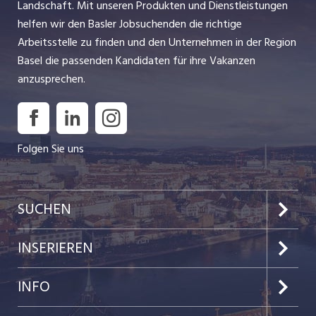
Landschaft. Mit unseren Produkten und Dienstleistungen
helfen wir den Basler Jobsuchenden die richtige
Arbeitsstelle zu finden und den Unternehmen in der Region
Basel die passenden Kandidaten für ihre Vakanzen
anzusprechen.
Folgen Sie uns
SUCHEN
Jobs im Kanton Basel-Stadt
INSERIEREN
Jobs im Kanton Baselland
Preise & Leistungen
INFO
Jobs in der Stadt Basel