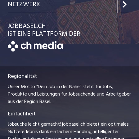
Kundenlogin
Team
NETZWERK
Jobs in der Stadt Liestal
Einzelinserat disponieren
Ratgeber
jobmittelland.ch
JOBBASEL.CH
Festanstellungen
Schnittstelle
AGB
IST EINE PLATTFORM DER
jobbern.ch
Temporäre Jobs
Datenschutzerklärung
zentraljob.ch
Freelance Jobs
Nutzungsbedingungen
ostjob.ch
Praktika
Regionalität
Impressum
myjob.ch
Lehrstellen
Unser Motto “Dein Job in der Nähe” steht für Jobs,
Stellenmeldepflicht
jobzüri.ch
Produkte und Leistungen für Jobsuchende und Arbeitgeber
Ferienjobs
aus der Region Basel.
Bewerber-Cockpit
schaffu.ch (VS)
Einfachheit
Management / Kader-Jobs
ajourjob.ch
Jobsuche leicht gemacht! jobbasel.ch bietet ein optimales
Arbeitgeber
Nutzererlebnis dank einfachem Handling, intelligenter
bzbasel.ch
Suche, nützlichen Services und und wertvollen Ratgeber-