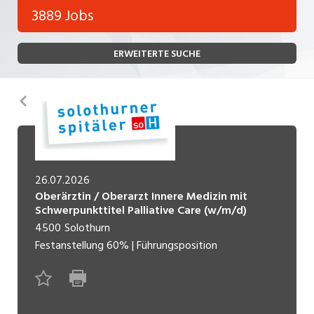
Bank, Versicherung
3889 Jobs
Temporär (befristet)
Bau, Handwerk, Elektro
ERWEITERTE SUCHE
Bildung, Kunst, Design, Soziale Berufe, Sport
Freelance
Chemie, Pharma, Biotechnologie
Praktikum
Zurück
Consulting, Human Resources
Lehrstelle
Einkauf, Logistik, Transport, Verkehr
Ferienjob
Engineering, Technik, Architektur
26.07.2026
Oberärztin / Oberarzt Innere Medizin mit
POSITION
Finanzen, Controlling, Treuhand, Recht
Schwerpunkttitel Palliative Care (w/m/d)
4500
Solothurn
Gartenbau, Landwirtschaft, Forstwirtschaft
Führungsposition
Festanstellung
60%
|
Führungsposition
Gastronomie, Hotellerie, Tourismus,
Management / Kader
Lebensmittel
Immobilien, Facility Management, Reinigung