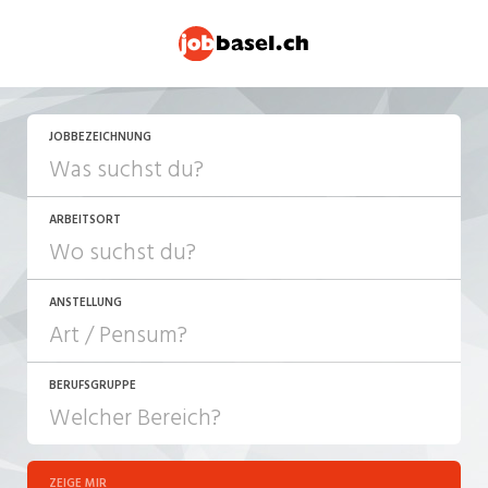
JETZT BEWERBEN
JOBBEZEICHNUNG
ARBEITSORT
ANSTELLUNG
BERUFSGRUPPE
JOB-TYP
10-100%
Festanstellung
ZEIGE MIR