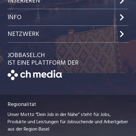
INSERIEREN
Jobs im Kanton Baselland
Preise & Leistungen
INFO
Jobs in der Stadt Basel
Kundenlogin
Team
NETZWERK
Jobs in der Stadt Liestal
Einzelinserat disponieren
Ratgeber
jobmittelland.ch
JOBBASEL.CH
Festanstellungen
Schnittstelle
AGB
IST EINE PLATTFORM DER
jobbern.ch
Temporäre Jobs
Datenschutzerklärung
zentraljob.ch
Freelance Jobs
Nutzungsbedingungen
ostjob.ch
Praktika
Regionalität
Impressum
myjob.ch
Lehrstellen
Unser Motto “Dein Job in der Nähe” steht für Jobs,
Stellenmeldepflicht
jobzüri.ch
Produkte und Leistungen für Jobsuchende und Arbeitgeber
Ferienjobs
aus der Region Basel.
Bewerber-Cockpit
schaffu.ch (VS)