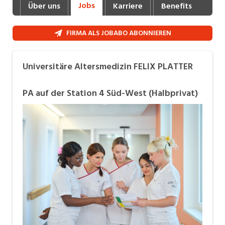
Jobs
Über uns
Karriere
Benefits
Fot
Industrie, Maschinenbau, Anlagenbau,
Produktion
FIRMA ALS JOBABO ABONNIEREN
Informatik, Telekommunikation
Kaufm. Berufe, Kundendienst, Verwaltung
Universitäre Altersmedizin FELIX PLATTER
Körperpflege, Wellness
PA auf der Station 4 Süd-West (Halbprivat)
Marketing, Kommunikation, Medien, Druck
Mechanik, Elektronik, Optik (Fertigung)
Medizin, Gesundheitswesen, Pflege
Sicherheit, Rettung, Polizei, Zoll
Verkauf, Handel, Kundenberatung,
Aussendienst