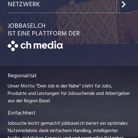
Kundenlogin
Team
NETZWERK
Jobs in der Stadt Liestal
Einzelinserat disponieren
Ratgeber
jobmittelland.ch
JOBBASEL.CH
Festanstellungen
Schnittstelle
AGB
IST EINE PLATTFORM DER
jobbern.ch
Temporäre Jobs
Datenschutzerklärung
zentraljob.ch
Freelance Jobs
Nutzungsbedingungen
ostjob.ch
Praktika
Regionalität
Impressum
myjob.ch
Lehrstellen
Unser Motto “Dein Job in der Nähe” steht für Jobs,
Stellenmeldepflicht
jobzüri.ch
Produkte und Leistungen für Jobsuchende und Arbeitgeber
Ferienjobs
aus der Region Basel.
Bewerber-Cockpit
schaffu.ch (VS)
Einfachheit
Management / Kader-Jobs
ajourjob.ch
Jobsuche leicht gemacht! jobbasel.ch bietet ein optimales
Arbeitgeber
Nutzererlebnis dank einfachem Handling, intelligenter
bzbasel.ch
Suche, nützlichen Services und und wertvollen Ratgeber-