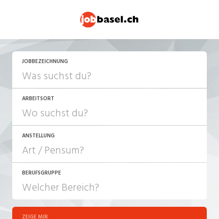
JETZT BEWERBEN
JOBBEZEICHNUNG
ARBEITSORT
ANSTELLUNG
BERUFSGRUPPE
JOB-TYP
10-100%
Festanstellung
ZEIGE MIR