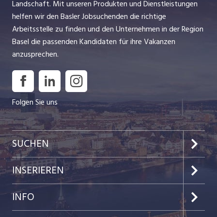
Landschaft. Mit unseren Produkten und Dienstleistungen
helfen wir den Basler Jobsuchenden die richtige
Arbeitsstelle zu finden und den Unternehmen in der Region
Basel die passenden Kandidaten für ihre Vakanzen
anzusprechen.
Folgen Sie uns
SUCHEN
Jobs im Kanton Basel-Stadt
INSERIEREN
Jobs im Kanton Baselland
Preise & Leistungen
INFO
Jobs in der Stadt Basel