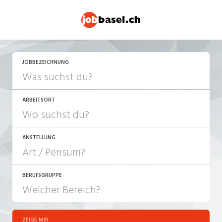
JETZT BEWERBEN
JOBBEZEICHNUNG
ARBEITSORT
ANSTELLUNG
BERUFSGRUPPE
JOB-TYP
10-100%
Festanstellung
ZEIGE MIR