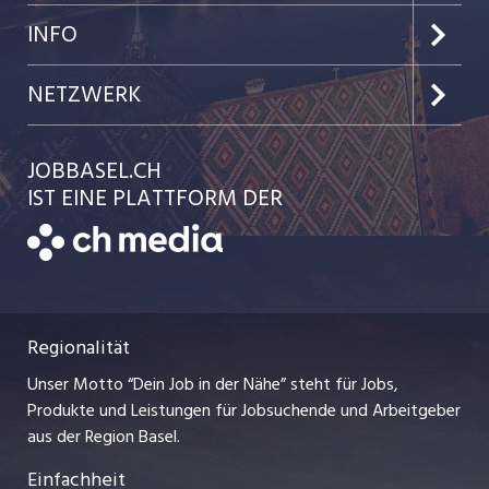
Jobs im Kanton Baselland
Preise & Leistungen
INFO
Jobs in der Stadt Basel
Kundenlogin
Team
NETZWERK
Jobs in der Stadt Liestal
Einzelinserat disponieren
Ratgeber
jobmittelland.ch
JOBBASEL.CH
Festanstellungen
Schnittstelle
AGB
IST EINE PLATTFORM DER
jobbern.ch
Temporäre Jobs
Datenschutzerklärung
zentraljob.ch
Freelance Jobs
Nutzungsbedingungen
ostjob.ch
Praktika
Regionalität
Impressum
myjob.ch
Lehrstellen
Unser Motto “Dein Job in der Nähe” steht für Jobs,
Stellenmeldepflicht
jobzüri.ch
Produkte und Leistungen für Jobsuchende und Arbeitgeber
Ferienjobs
aus der Region Basel.
Bewerber-Cockpit
schaffu.ch (VS)
Einfachheit
Management / Kader-Jobs