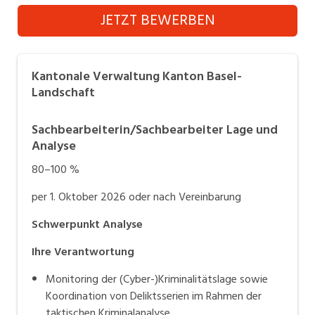
Kantonale Verwaltung Kanton Basel-
Industrie, Maschinenbau, Anlagenbau,
JETZT BEWERBEN
Landschaft
Produktion
Informatik, Telekommunikation
Kantonale Verwaltung Kanton Basel-
Kaufm. Berufe, Kundendienst, Verwaltung
Landschaft
Körperpflege, Wellness
Sachbearbeiterin/Sachbearbeiter Lage und
Analyse
Marketing, Kommunikation, Medien, Druck
80–100 %
Mechanik, Elektronik, Optik (Fertigung)
per 1. Oktober 2026 oder nach Vereinbarung
Medizin, Gesundheitswesen, Pflege
Schwerpunkt Analyse
Sicherheit, Rettung, Polizei, Zoll
Ihre Verantwortung
Verkauf, Handel, Kundenberatung,
Aussendienst
Monitoring der (Cyber-)Kriminalitätslage sowie
Koordination von Deliktsserien im Rahmen der
taktischen Kriminalanalyse