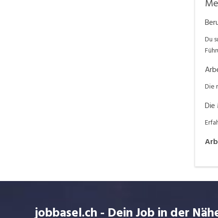
Me
Ber
Du s
Führ
Arb
Die 
Die 
Erfa
Arb
jobbasel.ch - Dein Job in der Näh