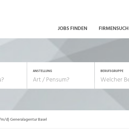
JOBS FINDEN
FIRMENSUCH
ANSTELLUNG
BERUFSGRUPPE
Bildung, Kunst, Design
10-100%
Pensum
POSITION
au, Handwerk, Elektro
Berufe, Sport
Temporär (befristet)
Führung
Einkauf, Logistik, Tra
w/m/d) Generalagentur Basel
onsulting, Human Resources
Verkehr