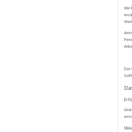
Wir 
mode
Weit
Antr
Pen
Arbe
Das 
Soll
Das
Erfo
Sind
ents
Wei