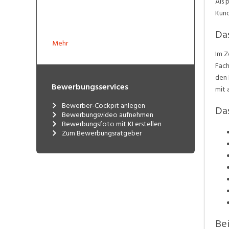
Als 
Kund
Das
Mehr
Im Z
Fach
den 
Bewerbungsservices
mit 
Bewerber-Cockpit anlegen
Das
Bewerbungsvideo aufnehmen
Bewerbungsfoto mit KI erstellen
Zum Bewerbungsratgeber
Bei