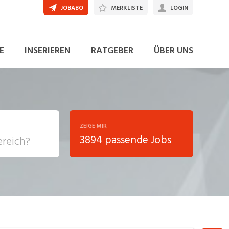
JOBABO
MERKLISTE
LOGIN
JETZT BEWERBEN
E
INSERIEREN
RATGEBER
ÜBER UNS
ZEIGE MIR
3894 passende Jobs
, Soziale
sposition
nsport,