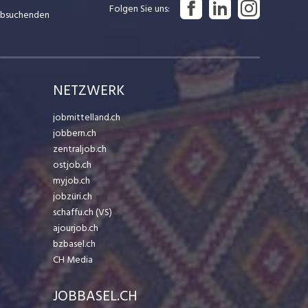
Folgen Sie uns
Jobsuchenden
NETZWERK
jobmittelland.ch
jobbern.ch
zentraljob.ch
ostjob.ch
myjob.ch
jobzüri.ch
schaffu.ch (VS)
ajourjob.ch
bzbasel.ch
CH Media
JOBBASEL.CH