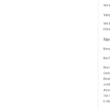
Wir 
Ver
Wir 
Ermä
Ne
Bewe
Bei 
Ihre
Gene
Bea
z.Hd
Aesc
Tel:
E-Ma