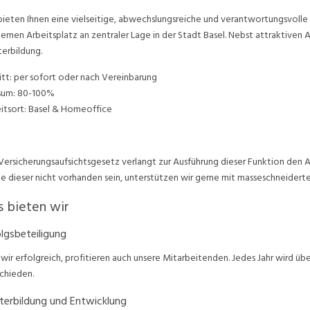
bieten Ihnen eine vielseitige, abwechslungsreiche und verantwortungsvolle
rnen Arbeitsplatz an zentraler Lage in der Stadt Basel. Nebst attraktiven 
erbildung.
itt: per sofort oder nach Vereinbarung
sum: 80-100%
itsort: Basel & Homeoffice
Versicherungsaufsichtsgesetz verlangt zur Ausführung dieser Funktion den Ab
te dieser nicht vorhanden sein, unterstützen wir gerne mit masseschneidert
 bieten wir
lgsbeteiligung
 wir erfolgreich, profitieren auch unsere Mitarbeitenden. Jedes Jahr wird ü
chieden.
terbildung und Entwicklung