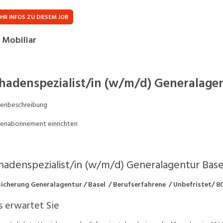
Praktikum
Manage
nanzen, Controlling, Treuhand,
Gartenbau, Landwirts
HR INFOS ZU DIESEM JOB
echt
Forstwirtschaft
Ferienjob
 Mobiliar
mmobilien, Facility Management,
Industrie, Maschinenb
einigung
Anlagenbau, Produkti
aufm. Berufe, Kundendienst,
Körperpflege, Wellne
hadenspezialist/in (w/m/d) Generalagen
erwaltung
chanik, Elektronik, Optik
Medizin, Gesundheit
lenbeschreibung
ertigung)
Pflege
lenabonnement einrichten
erkauf, Handel, Kundenberatung,
ussendienst
hadenspezialist/in (w/m/d) Generalagentur Base
icherung Generalagentur / Basel
/ Berufserfahrene
/ Unbefristet/ 8
 erwartet Sie