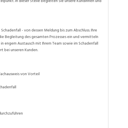
lpunkt. In dieser Stelle begleiten Sie unsere Kundinnen und
 Schadenfall - von dessen Meldung bis zum Abschluss. Ihre
die Begleitung des gesamten Prozesses ein und vermitteln
en in engem Austausch mit Ihrem Team sowie im Schadenfall
Ort bei unseren Kunden.
achausweis von Vorteil
hadenfall
durchzuführen