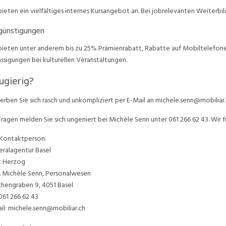
bieten ein vielfältiges internes Kursangebot an. Bei jobrelevanten Weiterbil
günstigungen
bieten unter anderem bis zu 25% Prämienrabatt, Rabatte auf Mobiltelefo
ssigungen bei kulturellen Veranstaltungen.
ugierig?
rben Sie sich rasch und unkompliziert per E-Mail an michele.senn@mobiliar.
Fragen melden Sie sich ungeniert bei Michèle Senn unter 061 266 62 43. Wir fr
 Kontaktperson:
ralagentur Basel
t Herzog
. Michèle Senn, Personalwesen
hengraben 9, 4051 Basel
 061 266 62 43
il: michele.senn@mobiliar.ch