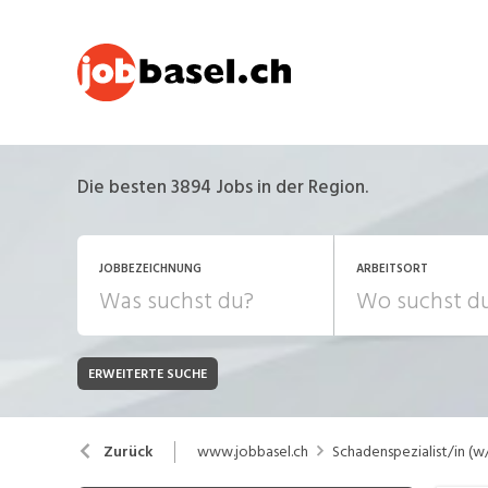
Die besten 3894 Jobs in der Region.
JOBBEZEICHNUNG
ARBEITSORT
ERWEITERTE SUCHE
JOB-TYP
Bank, Versicherung
B
Festanstellung
www.jobbasel.ch
Schadenspezialist/in (
Zurück
Chemie, Pharma, Biotechnologie
C