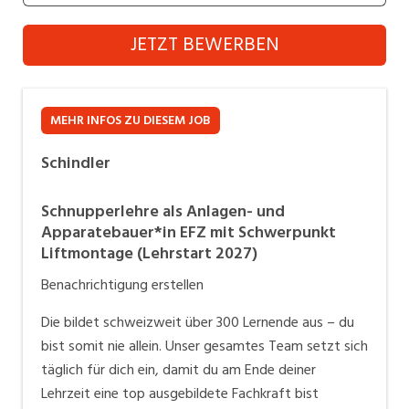
Industrie, Maschinenbau, Anlagenbau,
Schindler
Produktion
JETZT BEWERBEN
Informatik, Telekommunikation
Kaufm. Berufe, Kundendienst, Verwaltung
MEHR INFOS ZU DIESEM JOB
Körperpflege, Wellness
Schindler
Marketing, Kommunikation, Medien, Druck
Schnupperlehre als Anlagen- und
Mechanik, Elektronik, Optik (Fertigung)
Apparatebauer*in EFZ mit Schwerpunkt
Liftmontage (Lehrstart 2027)
Medizin, Gesundheitswesen, Pflege
Benachrichtigung erstellen
Sicherheit, Rettung, Polizei, Zoll
Die bildet schweizweit über 300 Lernende aus – du
Verkauf, Handel, Kundenberatung,
bist somit nie allein. Unser gesamtes Team setzt sich
Aussendienst
täglich für dich ein, damit du am Ende deiner
Lehrzeit eine top ausgebildete Fachkraft bist