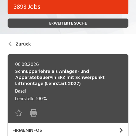
Bank, Versicherung
3893 Jobs
Temporär (befristet)
Bau, Handwerk, Elektro
ERWEITERTE SUCHE
Bildung, Kunst, Design, Soziale Berufe, Sport
Freelance
Chemie, Pharma, Biotechnologie
Praktikum
Zurück
Consulting, Human Resources
Lehrstelle
Einkauf, Logistik, Transport, Verkehr
06.08.2026
Schnupperlehre als Anlagen- und
Ferienjob
Engineering, Technik, Architektur
Apparatebauer*in EFZ mit Schwerpunkt
Liftmontage (Lehrstart 2027)
POSITION
Finanzen, Controlling, Treuhand, Recht
Basel
Lehrstelle
100%
Gartenbau, Landwirtschaft, Forstwirtschaft
Führungsposition
Gastronomie, Hotellerie, Tourismus,
Management / Kader
Lebensmittel
FIRMENINFOS
Immobilien, Facility Management, Reinigung