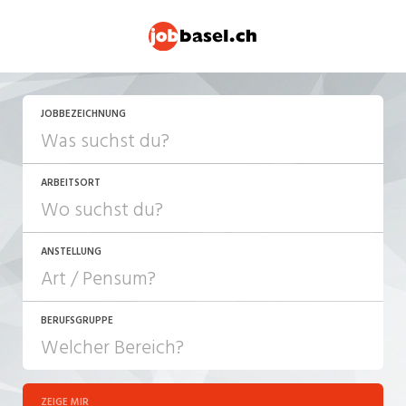
JETZT BEWERBEN
JOBBEZEICHNUNG
ARBEITSORT
ANSTELLUNG
BERUFSGRUPPE
JOB-TYP
10-100%
Festanstellung
ZEIGE MIR