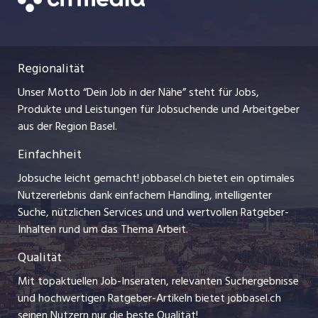
Datenschutzerklärung
zentraljob.ch
Freelance Jobs
Nutzungsbedingungen
ostjob.ch
Praktika
Regionalität
Impressum
myjob.ch
Lehrstellen
Unser Motto “Dein Job in der Nähe” steht für Jobs,
Stellenmeldepflicht
jobzüri.ch
Produkte und Leistungen für Jobsuchende und Arbeitgeber
Ferienjobs
aus der Region Basel.
Bewerber-Cockpit
schaffu.ch (VS)
Einfachheit
Management / Kader-Jobs
ajourjob.ch
Jobsuche leicht gemacht! jobbasel.ch bietet ein optimales
Arbeitgeber
Nutzererlebnis dank einfachem Handling, intelligenter
bzbasel.ch
Suche, nützlichen Services und und wertvollen Ratgeber-
Jobline
Inhalten rund um das Thema Arbeit.
CH Media
Qualität
Mit topaktuellen Job-Inseraten, relevanten Suchergebnisse
und hochwertigen Ratgeber-Artikeln bietet jobbasel.ch
seinen Nutzern nur die beste Qualität!