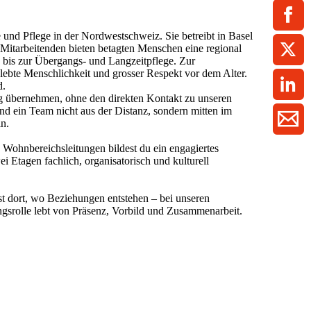
ment / Kader
chaft,
au,
on
ss
swesen,