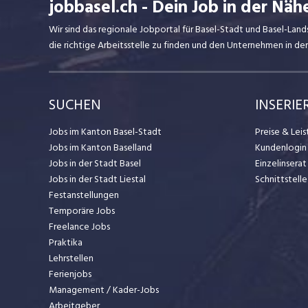
jobbasel.ch - Dein Job in der Näh
Wir sind das regionale Jobportal für Basel-Stadt und Basel-Lan
die richtige Arbeitsstelle zu finden und den Unternehmen in d
SUCHEN
INSERIE
Jobs im Kanton Basel-Stadt
Preise & Lei
Jobs im Kanton Baselland
Kundenlogin
Jobs in der Stadt Basel
Einzelinsera
Jobs in der Stadt Liestal
Schnittstelle
Festanstellungen
Temporäre Jobs
Freelance Jobs
Praktika
Lehrstellen
Ferienjobs
Management / Kader-Jobs
Arbeitgeber