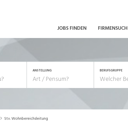
JOBS FINDEN
FIRMENSUCH
ANSTELLUNG
BERUFSGRUPPE
Bildung, Kunst, Design
10-100%
Pensum
POSITION
au, Handwerk, Elektro
Berufe, Sport
Temporär (befristet)
Führung
Einkauf, Logistik, Tra
Stv. Wohnbereichsleitung
onsulting, Human Resources
Verkehr