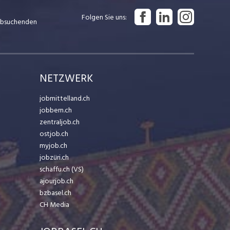
Folgen Sie uns
Jobsuchenden
NETZWERK
jobmittelland.ch
jobbern.ch
zentraljob.ch
ostjob.ch
myjob.ch
jobzüri.ch
schaffu.ch (VS)
ajourjob.ch
bzbasel.ch
CH Media