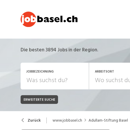
Die besten 3894 Jobs in der Region.
JOBBEZEICHNUNG
ARBEITSORT
ERWEITERTE SUCHE
JOB-TYP
Bank, Versicherung
B
Festanstellung
www.jobbasel.ch
Adullam-Stiftung Basel
Zurück
Chemie, Pharma, Biotechnologie
C