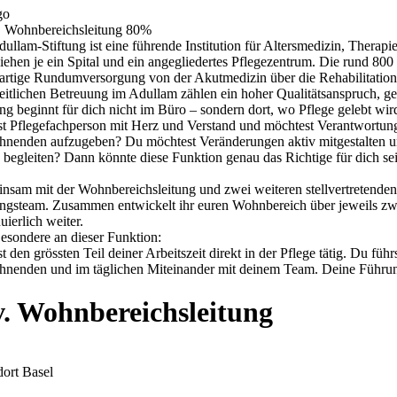
Praktikum
Manage
nanzen, Controlling, Treuhand,
Gartenbau, Landwirts
echt
Forstwirtschaft
Ferienjob
mmobilien, Facility Management,
Industrie, Maschinenb
einigung
Anlagenbau, Produkti
aufm. Berufe, Kundendienst,
Körperpflege, Wellne
erwaltung
chanik, Elektronik, Optik
Medizin, Gesundheit
ertigung)
Pflege
erkauf, Handel, Kundenberatung,
ussendienst