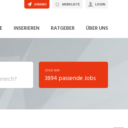
JOBABO
MERKLISTE
LOGIN
JETZT BEWERBEN
E
INSERIEREN
RATGEBER
ÜBER UNS
ZEIGE MIR
3894 passende Jobs
, Soziale
sposition
nsport,