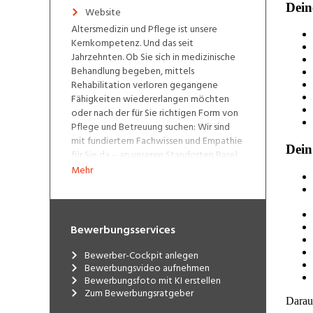
Website
Altersmedizin und Pflege ist unsere
Kernkompetenz. Und das seit
Jahrzehnten. Ob Sie sich in medizinische
Behandlung begeben, mittels
Rehabilitation verloren gegangene
Fähigkeiten wiedererlangen möchten
oder nach der für Sie richtigen Form von
Pflege und Betreuung suchen: Wir sind
mit fundiertem Fachwissen und Empathie
für Sie da – an unseren Standorten Basel
und Riehen.
Mehr
Bewerbungsservices
Bewerber-Cockpit anlegen
Bewerbungsvideo aufnehmen
Bewerbungsfoto mit KI erstellen
Zum Bewerbungsratgeber