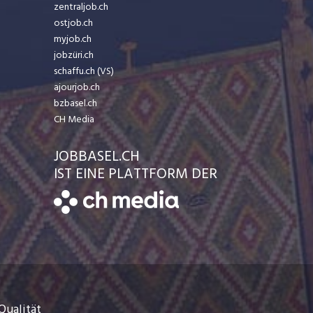
zentraljob.ch
ostjob.ch
myjob.ch
jobzüri.ch
schaffu.ch (VS)
ajourjob.ch
bzbasel.ch
CH Media
JOBBASEL.CH
IST EINE PLATTFORM DER
Qualität