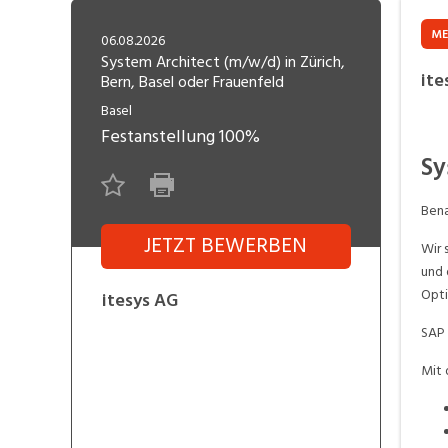
Freelance
Fi
Engineering, Technik, Architektur
ME
06.08.2026
R
Lehrstelle
System Architect (m/w/d) in Zürich,
ite
Bern, Basel oder Frauenfeld
Gastronomie, Hotellerie,
I
Tourismus, Lebensmittel
R
Basel
Festanstellung
100%
K
Informatik, Telekommunikation
Sy
V
Marketing, Kommunikation,
Me
Bena
Medien, Druck
(F
JETZT BEWERBEN
Wir 
V
und 
Sicherheit, Rettung, Polizei, Zoll
A
Opti
itesys AG
SAP 
Mit 