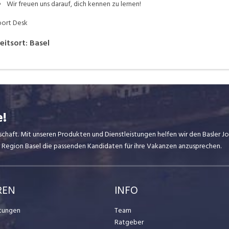
Wir freuen uns darauf, dich kennen zu lernen!
ort Desk
eitsort
:
Basel
e!
dschaft. Mit unseren Produkten und Dienstleistungen helfen wir den Basler 
er Region Basel die passenden Kandidaten für ihre Vakanzen anzusprechen.
REN
INFO
stungen
Team
Ratgeber