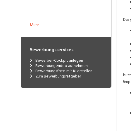
Das 
Mehr
Bewerbungsservices
Bewerber-Cockpit anlegen
Bewerbungsvideo aufnehmen
Bewerbungsfoto mit KI erstellen
butt
Zum Bewerbungsratgeber
!imp