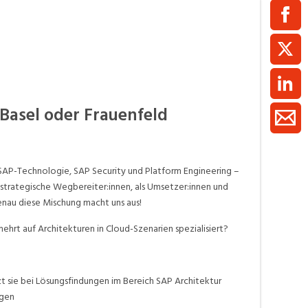
ment / Kader
chaft,
au,
on
ss
 Basel oder Frauenfeld
swesen,
 SAP-Technologie, SAP Security und Platform Engineering –
d strategische Wegbereiter:innen, als Umsetzer:innen und
enau diese Mischung macht uns aus!
ehrt auf Architekturen in Cloud-Szenarien spezialisiert?
t sie bei Lösungsfindungen im Bereich SAP Architektur
ngen