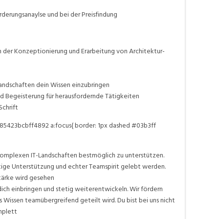
rderungsanaylse und bei der Preisfindung
h der Konzeptionierung und Erarbeitung von Architektur-
andschaften dein Wissen einzubringen
nd Begeisterung für herausfordernde Tätigkeiten
Schrift
485423bcbff4892 a:focus{ border: 1px dashed #03b3ff
 komplexen IT-Landschaften bestmöglich zu unterstützen.
tige Unterstützung und echter Teamspirit gelebt werden.
tärke wird gesehen
 dich einbringen und stetig weiterentwickeln. Wir fördern
 Wissen teamübergreifend geteilt wird. Du bist bei uns nicht
mplett