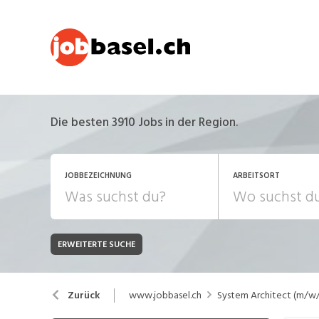
Die besten 3910 Jobs in der Region.
JOBBEZEICHNUNG
ARBEITSORT
ERWEITERTE SUCHE
JOB-TYP
Bank, Versicherung
B
Festanstellung
www.jobbasel.ch
System Architect (m/w/d
Zurück
Chemie, Pharma, Biotechnologie
C