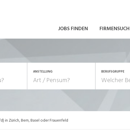
JOBS FINDEN
FIRMENSUCH
ANSTELLUNG
BERUFSGRUPPE
Bildung, Kunst, Design
10-100%
Pensum
POSITION
au, Handwerk, Elektro
Berufe, Sport
Temporär (befristet)
Führung
Einkauf, Logistik, Tra
) in Zürich, Bern, Basel oder Frauenfeld
onsulting, Human Resources
Verkehr