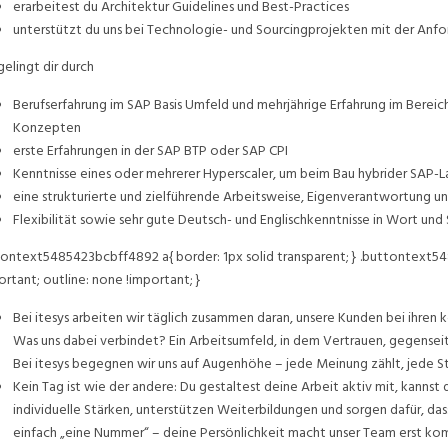
erarbeitest du Architektur Guidelines und Best-Practices
unterstützt du uns bei Technologie- und Sourcingprojekten mit der Anfo
gelingt dir durch
Berufserfahrung im SAP Basis Umfeld und mehrjährige Erfahrung im Bereic
Konzepten
erste Erfahrungen in der SAP BTP oder SAP CPI
Kenntnisse eines oder mehrerer Hyperscaler, um beim Bau hybrider SAP-L
eine strukturierte und zielführende Arbeitsweise, Eigenverantwortung u
Flexibilität sowie sehr gute Deutsch- und Englischkenntnisse in Wort und 
ontext5485423bcbff4892 a{ border: 1px solid transparent; } .buttontext5
ortant; outline: none !important; }
Bei itesys arbeiten wir täglich zusammen daran, unsere Kunden bei ihren
Was uns dabei verbindet? Ein Arbeitsumfeld, in dem Vertrauen, gegensei
Bei itesys begegnen wir uns auf Augenhöhe – jede Meinung zählt, jede S
Kein Tag ist wie der andere: Du gestaltest deine Arbeit aktiv mit, kannst
individuelle Stärken, unterstützen Weiterbildungen und sorgen dafür, dass
einfach „eine Nummer“ – deine Persönlichkeit macht unser Team erst ko