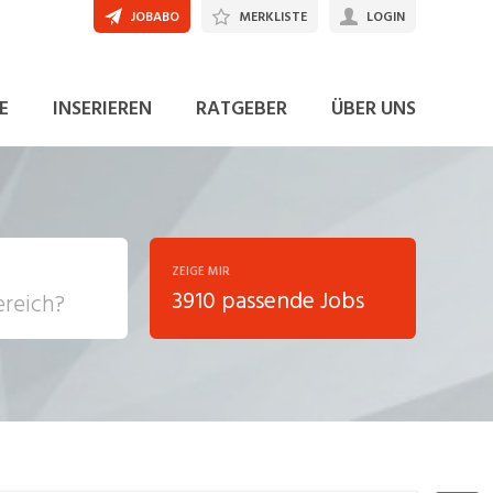
JOBABO
MERKLISTE
LOGIN
JETZT BEWERBEN
E
INSERIEREN
RATGEBER
ÜBER UNS
ZEIGE MIR
3910 passende Jobs
, Soziale
sposition
nsport,