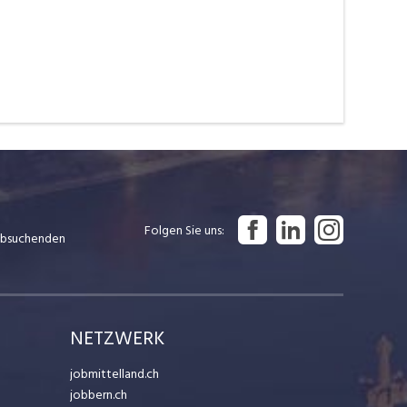
Folgen Sie uns
Jobsuchenden
NETZWERK
jobmittelland.ch
jobbern.ch