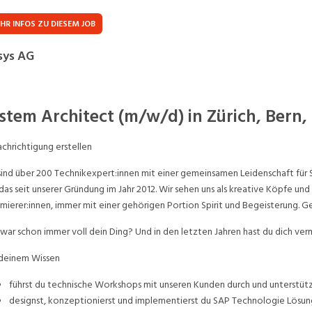
Praktikum
Manage
nanzen, Controlling, Treuhand,
Gartenbau, Landwirts
HR INFOS ZU DIESEM JOB
echt
Forstwirtschaft
Ferienjob
sys AG
mmobilien, Facility Management,
Industrie, Maschinenb
einigung
Anlagenbau, Produkti
aufm. Berufe, Kundendienst,
Körperpflege, Wellne
stem Architect (m/w/d) in Zürich, Bern,
erwaltung
chanik, Elektronik, Optik
Medizin, Gesundheit
chrichtigung erstellen
ertigung)
Pflege
sind über 200 Technikexpert:innen mit einer gemeinsamen Leidenschaft für
erkauf, Handel, Kundenberatung,
das seit unserer Gründung im Jahr 2012. Wir sehen uns als kreative Köpfe un
ussendienst
mierer:innen, immer mit einer gehörigen Portion Spirit und Begeisterung. G
war schon immer voll dein Ding? Und in den letzten Jahren hast du dich verm
deinem Wissen
führst du technische Workshops mit unseren Kunden durch und unterstütz
designst, konzeptionierst und implementierst du SAP Technologie Lösu