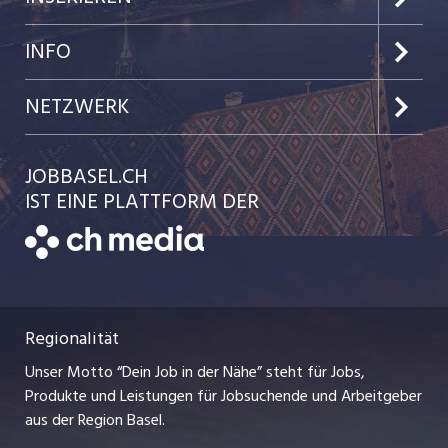
Jobs im Kanton Baselland
Preise & Leistungen
INFO
Jobs in der Stadt Basel
Kundenlogin
Team
NETZWERK
Jobs in der Stadt Liestal
Einzelinserat disponieren
Ratgeber
jobmittelland.ch
JOBBASEL.CH
Festanstellungen
Schnittstelle
AGB
IST EINE PLATTFORM DER
jobbern.ch
Temporäre Jobs
Datenschutzerklärung
zentraljob.ch
Freelance Jobs
Nutzungsbedingungen
ostjob.ch
Praktika
Regionalität
Impressum
myjob.ch
Lehrstellen
Unser Motto “Dein Job in der Nähe” steht für Jobs,
Stellenmeldepflicht
jobzüri.ch
Produkte und Leistungen für Jobsuchende und Arbeitgeber
Ferienjobs
aus der Region Basel.
Bewerber-Cockpit
schaffu.ch (VS)