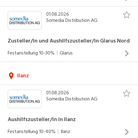
01.08.2026
Zustellung von Zeitungen und Werbedrucksachen Arbeiten
Somedia Distribution AG
an Werktagen Einsätze zwischen 04.00 - 06.30 Uhr
INSERAT ANSEHEN
Zusteller/in und Aushilfszusteller/in Glarus Nord
Festanstellung
10-30%
Glarus
Zustellung von Zeitungen und Werbedrucksachen Arbeiten
Ilanz
an Werktagen Einsätze zwischen 04.00 - 06.30 Uhr
INSERAT ANSEHEN
01.08.2026
Somedia Distribution AG
Aushilfszusteller/in in Ilanz
Festanstellung
10-40%
Ilanz