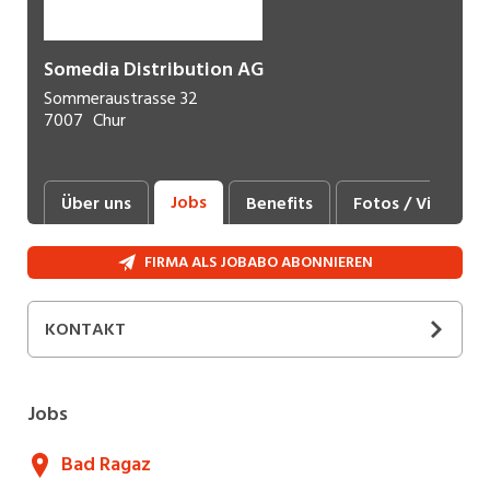
Somedia Distribution AG
Sommeraustrasse 32
7007
Chur
Jobs
Über uns
Benefits
Fotos / Videos
FIRMA ALS JOBABO ABONNIEREN
KONTAKT
+41 81 255 51 91
E-Mail
Jobs
Bad Ragaz