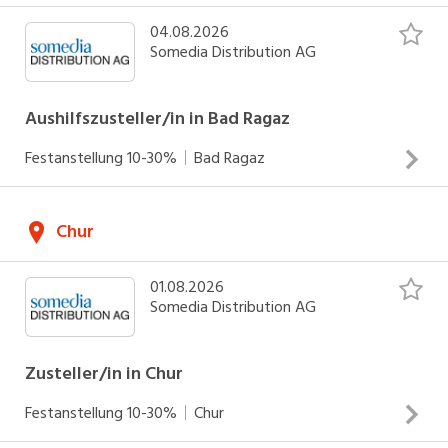
04.08.2026
Somedia Distribution AG
Aushilfszusteller/in in Bad Ragaz
Festanstellung
10-30%
Bad Ragaz
Zustellung von Zeitungen und Werbedrucksachen Arbeiten
Chur
an Werk- und/oder Sonntagen Einsätze zwischen 04.00 -
06.30 Uhr (werktags) und 05.00 - 07.30 Uhr (sonntags)
01.08.2026
INSERAT ANSEHEN
Somedia Distribution AG
Zusteller/in in Chur
Festanstellung
10-30%
Chur