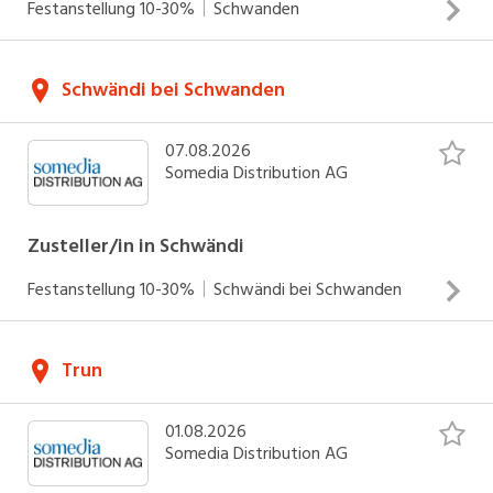
Festanstellung
10-30%
Schwanden
Zustellung von Zeitungen und Werbedrucksachen Arbeiten
Schwändi bei Schwanden
an Werktagen Einsätze zwischen 04.00 - 06.30 Uhr
INSERAT ANSEHEN
07.08.2026
Somedia Distribution AG
Zusteller/in in Schwändi
Festanstellung
10-30%
Schwändi bei Schwanden
Zustellung von Zeitungen und Werbedrucksachen Arbeiten
Trun
an Werk- und Sonntagen Einsätze zwischen 04.00 - 06.30
Uhr (werktags) und 05.00 - 07.30 Uhr (sonntags)
01.08.2026
INSERAT ANSEHEN
Somedia Distribution AG