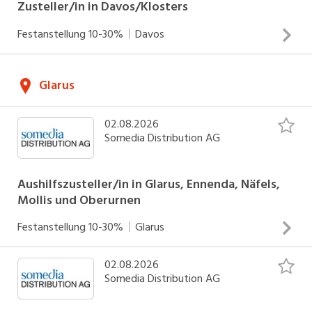
Zusteller/in in Davos/Klosters
Festanstellung
10-30%
Davos
Zustellung von Zeitungen und Werbedrucksachen Arbeiten
Glarus
an Werk- und Sonntagen Einsätze zwischen 04.00 - 06.30
Uhr (werktags) und 05.00 - 07.30 Uhr (sonntags)
02.08.2026
INSERAT ANSEHEN
Somedia Distribution AG
Aushilfszusteller/in in Glarus, Ennenda, Näfels,
Mollis und Oberurnen
Festanstellung
10-30%
Glarus
02.08.2026
Zustellung von Zeitungen und Werbedrucksachen Arbeiten
Somedia Distribution AG
an Werktagen Einsätze zwischen 04.00 - 06.30 Uhr
INSERAT ANSEHEN