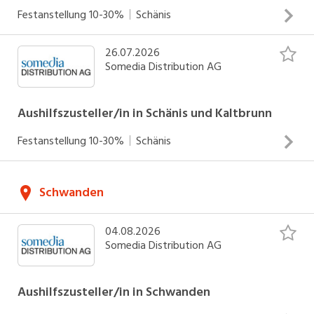
Festanstellung
10-30%
Schänis
26.07.2026
Zustellung von Zeitungen und Werbedrucksachen Arbeiten
Somedia Distribution AG
an Werktagen Einsätze zwischen 4.00 - 6.30 Uhr
INSERAT ANSEHEN
Aushilfszusteller/in in Schänis und Kaltbrunn
Festanstellung
10-30%
Schänis
Zustellung von Zeitungen und Werbedrucksachen Arbeiten
Schwanden
an Werktagen Einsätze zwischen 04.00 - 06.30 Uhr
INSERAT ANSEHEN
04.08.2026
Somedia Distribution AG
Aushilfszusteller/in in Schwanden