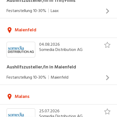
Aushilfszusteller/in in Trin/Flims
Festanstellung
10-30%
Laax
Zustellung von Zeitungen und Werbedrucksachen Arbeiten
Maienfeld
an Werk- und Sonntagen Einsätze zwischen 04.00 - 06.30
Uhr (werktags) und 05.00 - 07.30 Uhr (sonntags)
04.08.2026
INSERAT ANSEHEN
Somedia Distribution AG
Aushilfszusteller/in in Maienfeld
Festanstellung
10-30%
Maienfeld
Zustellung von Zeitungen und Werbedrucksachen Arbeiten
Malans
an Werktagen Einsätze zwischen 04.00 - 06.30 Uhr
INSERAT ANSEHEN
25.07.2026
Somedia Distribution AG