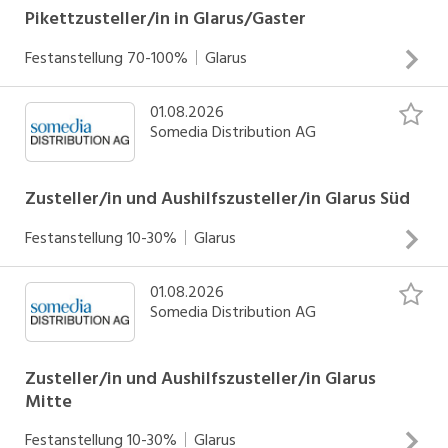
Pikettzusteller/in in Glarus/Gaster
Festanstellung
70-100%
Glarus
01.08.2026
Zustellung von Zeitungen und Werbedrucksachen Arbeiten
Somedia Distribution AG
an Werk- und Sonntagen Arbeitsbeginn zwischen 3.30 und
5.00 Uhr
Zusteller/in und Aushilfszusteller/in Glarus Süd
INSERAT ANSEHEN
Festanstellung
10-30%
Glarus
01.08.2026
Zustellung von Zeitungen und Werbedrucksachen Arbeiten
Somedia Distribution AG
an Werktagen Einsätze zwischen 04.00 - 06.30 Uhr
INSERAT ANSEHEN
Zusteller/in und Aushilfszusteller/in Glarus
Mitte
Festanstellung
10-30%
Glarus