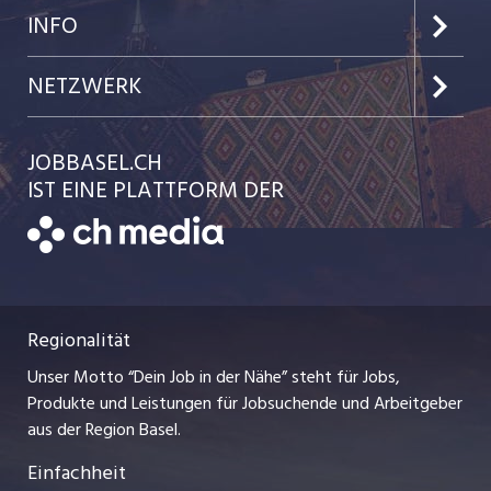
Jobs im Kanton Baselland
Preise & Leistungen
INFO
Jobs in der Stadt Basel
Kundenlogin
Team
NETZWERK
Jobs in der Stadt Liestal
Einzelinserat disponieren
Ratgeber
jobmittelland.ch
JOBBASEL.CH
Festanstellungen
Schnittstelle
AGB
IST EINE PLATTFORM DER
jobbern.ch
Temporäre Jobs
Datenschutzerklärung
zentraljob.ch
Freelance Jobs
Nutzungsbedingungen
ostjob.ch
Praktika
Regionalität
Impressum
myjob.ch
Lehrstellen
Unser Motto “Dein Job in der Nähe” steht für Jobs,
Stellenmeldepflicht
jobzüri.ch
Produkte und Leistungen für Jobsuchende und Arbeitgeber
Ferienjobs
aus der Region Basel.
Bewerber-Cockpit
schaffu.ch (VS)
Einfachheit
Management / Kader-Jobs