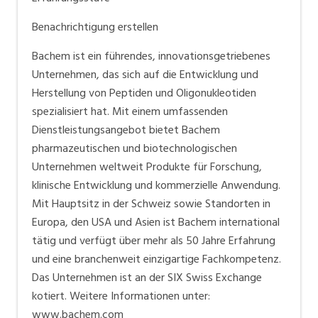
peptide research Excellent know-how in peptide
Benachrichtigung erstellen
chemistry and organic synthesis (technology
leadership) Efficient manufacturing processes (cost
Bachem ist ein führendes, innovationsgetriebenes
leadership) Bachem sets industry standards With
Unternehmen, das sich auf die Entwicklung und
headquarters in Bubendorf, Switzerland and affiliates
Herstellung von Peptiden und Oligonukleotiden
in Europe and the US, Bachem works on a global scale
spezialisiert hat. Mit einem umfassenden
and holds a leading position in the field of peptides.
Dienstleistungsangebot bietet Bachem
pharmazeutischen und biotechnologischen
Unternehmen weltweit Produkte für Forschung,
klinische Entwicklung und kommerzielle Anwendung.
Mit Hauptsitz in der Schweiz sowie Standorten in
Europa, den USA und Asien ist Bachem international
tätig und verfügt über mehr als 50 Jahre Erfahrung
und eine branchenweit einzigartige Fachkompetenz.
Das Unternehmen ist an der SIX Swiss Exchange
kotiert. Weitere Informationen unter:
www.bachem.com