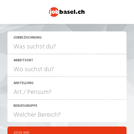
JETZT BEWERBEN
JOBBEZEICHNUNG
ARBEITSORT
ANSTELLUNG
BERUFSGRUPPE
JOB-TYP
10-100%
Festanstellung
ZEIGE MIR