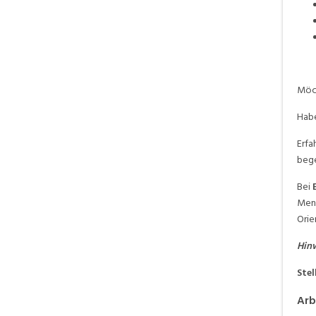
Möch
Habe
Erfa
bege
Bei
Mens
Orie
Hinw
Stel
Arb