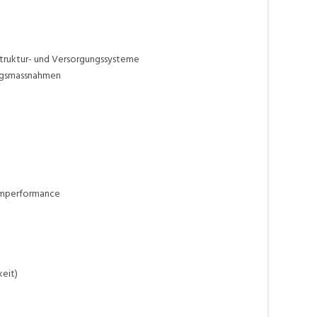
astruktur- und Versorgungssysteme
ungsmassnahmen
temperformance
eit)