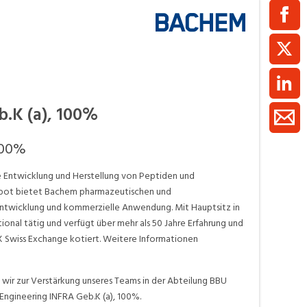
ment / Kader
chaft,
au,
on
ss
.K (a), 100%
swesen,
100%
e Entwicklung und Herstellung von Peptiden und
gebot bietet Bachem pharmazeutischen und
Entwicklung und kommerzielle Anwendung. Mit Hauptsitz in
onal tätig und verfügt über mehr als 50 Jahre Erfahrung und
X Swiss Exchange kotiert. Weitere Informationen
wir zur Verstärkung unseres Teams in der Abteilung BBU
 Engineering INFRA Geb.K (a), 100%.