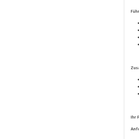
Füh
Zus
Ihr 
Anf