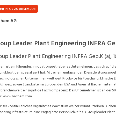
Praktikum
Manage
nanzen, Controlling, Treuhand,
Gartenbau, Landwirts
HR INFOS ZU DIESEM JOB
echt
Forstwirtschaft
Ferienjob
chem AG
mmobilien, Facility Management,
Industrie, Maschinenb
einigung
Anlagenbau, Produkti
aufm. Berufe, Kundendienst,
Körperpflege, Wellne
oup Leader Plant Engineering INFRA Geb
erwaltung
chanik, Elektronik, Optik
Medizin, Gesundheit
oup Leader Plant Engineering INFRA Geb.K (a), 
ertigung)
Pflege
em ist ein führendes, innovationsgetriebenes Unternehmen, das sich auf di
erkauf, Handel, Kundenberatung,
onukleotiden spezialisiert hat. Mit einem umfassenden Dienstleistungsan
ussendienst
echnologischen Unternehmen weltweit Produkte für Forschung, klinische 
Schweiz sowie Standorten in Europa, den USA und Asien ist Bachem internati
 branchenweit einzigartige Fachkompetenz. Das Unternehmen ist an der SI
er: www.bachem.com
nser kontinuierliches organisches Wachstum weiter voranzutreiben, suchen 
neering Infrastructure eine engagierte Persönlichkeit als Groupleader Plant