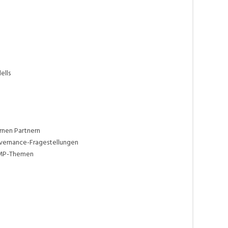
ells
rnen Partnern
vernance-Fragestellungen
 GMP-Themen