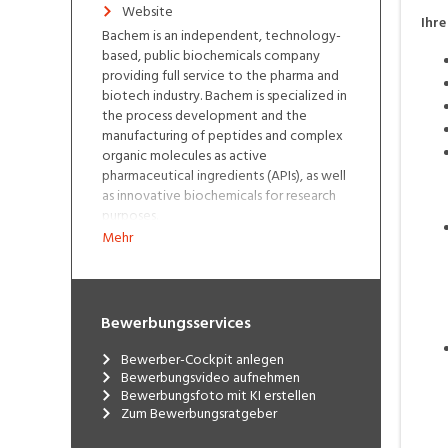
Website
Ihre
Bachem is an independent, technology-
based, public biochemicals company
providing full service to the pharma and
biotech industry. Bachem is specialized in
the process development and the
manufacturing of peptides and complex
organic molecules as active
pharmaceutical ingredients (APIs), as well
as innovative biochemicals for research
purposes.
Bachem has more than 40 years of
Mehr
experience in peptide research Excellent
know-how in peptide chemistry and
organic synthesis (technology leadership)
Efficient manufacturing processes (cost
Bewerbungsservices
leadership) Bachem sets industry
standards With headquarters in
Bewerber-Cockpit anlegen
Bubendorf, Switzerland and affiliates in
Bewerbungsvideo aufnehmen
Europe and the US, Bachem works on a
Bewerbungsfoto mit KI erstellen
Zum Bewerbungsratgeber
global scale and holds a leading position
in the field of peptides.