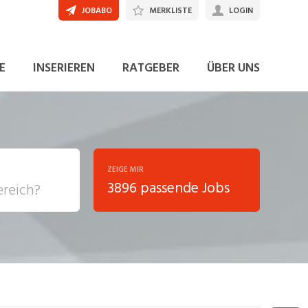
JOBABO
MERKLISTE
LOGIN
JETZT BEWERBEN
E
INSERIEREN
RATGEBER
ÜBER UNS
ZEIGE MIR
3896 passende Jobs
, Soziale
sposition
nsport,