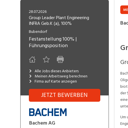
Freelance
Fi
Engineering, Technik, Architektur
ME
28.07.2026
R
Lehrstelle
Group Leader Plant Engineering
Ba
INFRA Geb.K (a), 100%
Gastronomie, Hotellerie,
I
Tourismus, Lebensmittel
R
Bubendorf
Festanstellung
100%
|
K
Informatik, Telekommunikation
Führungsposition
Gr
V
Marketing, Kommunikation,
Me
Gr
Medien, Druck
(F
Alle Jobs dieses Anbieters
Bach
V
Meinen Arbeitsweg berechnen
Sicherheit, Rettung, Polizei, Zoll
Olig
Firma auf Karte anzeigen
A
biot
der 
JETZT BEWERBEN
eine
unt
Um u
Bachem AG
Engi