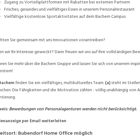
Zugang zu Vorteilsplattformen mit Rabatten bei externen Partnern
Frisches, gesundes und vielfältiges Essen in unserem Personalrestaurant
Vielfältige kostenlose Sportaktivitäten auf dem Bachem Campus
ten Sie gemeinsam mit uns Innovationen vorantreiben?
n wir Ihr Interesse geweckt? Dann freuen wir uns auf Ihre vollständigen B
hren Sie mehr über die Bachem Gruppe und lassen Sie sich von unserem insp
istern!
Bachem
finden Sie ein vielfältiges, multikulturelles Team.
(a)
steht im Stellen
chen. Die Fähigkeiten und die Motivation zählen - völlig unabhängig von Al
ntierung.
eis: Bewerbungen von Personalagenturen werden nicht berücksichtigt.
lenanzeige per Email weiterleiten
eitsort
:
Bubendorf
Home Office möglich