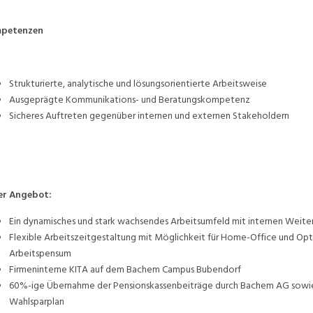
petenzen
Strukturierte, analytische und lösungsorientierte Arbeitsweise
Ausgeprägte Kommunikations- und Beratungskompetenz
Sicheres Auftreten gegenüber internen und externen Stakeholdern
er Angebot:
Ein dynamisches und stark wachsendes Arbeitsumfeld mit internen Weit
Flexible Arbeitszeitgestaltung mit Möglichkeit für Home-Office und Op
Arbeitspensum
Firmeninterne KITA auf dem Bachem Campus Bubendorf
60%-ige Übernahme der Pensionskassenbeiträge durch Bachem AG sowie 
Wahlsparplan