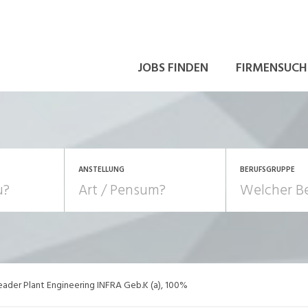
JOBS FINDEN
FIRMENSUCH
ANSTELLUNG
BERUFSGRUPPE
Bildung, Kunst, Design
10-100%
Pensum
POSITION
au, Handwerk, Elektro
Berufe, Sport
Temporär (befristet)
Führung
Einkauf, Logistik, Tra
ader Plant Engineering INFRA Geb.K (a), 100%
onsulting, Human Resources
Verkehr