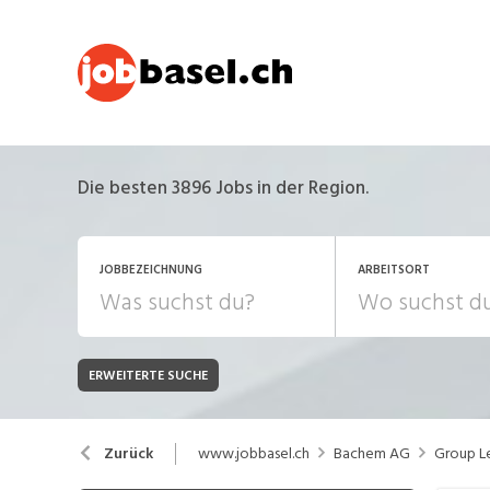
Die besten 3896 Jobs in der Region.
JOBBEZEICHNUNG
ARBEITSORT
ERWEITERTE SUCHE
JOB-TYP
Bank, Versicherung
B
Festanstellung
www.jobbasel.ch
Bachem AG
Group Le
Zurück
Chemie, Pharma, Biotechnologie
C