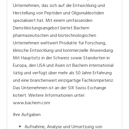
chemistry and organic synthesis (technology
Unternehmen, das sich auf die Entwicklung und
leadership) Efficient manufacturing processes (cost
Herstellung von Peptiden und Oligonukleotiden
leadership) Bachem sets industry standards With
spezialisiert hat. Mit einem umfassenden
headquarters in Bubendorf, Switzerland and affiliates
Dienstleistungsangebot bietet Bachem
in Europe and the US, Bachem works on a global scale
pharmazeutischen und biotechnologischen
and holds a leading position in the field of peptides.
Unternehmen weltweit Produkte für Forschung,
klinische Entwicklung und kommerzielle Anwendung.
Mit Hauptsitz in der Schweiz sowie Standorten in
Europa, den USA und Asien ist Bachem international
tätig und verfügt über mehr als 50 Jahre Erfahrung
und eine branchenweit einzigartige Fachkompetenz.
Das Unternehmen ist an der SIX Swiss Exchange
kotiert. Weitere Informationen unter:
www.bachem.com
Ihre Aufgaben
Aufnahme, Analyse und Umsetzung von