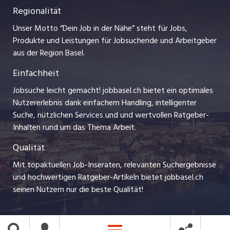
Praktika
Regionalität
Impressum
myjob.ch
Lehrstellen
Unser Motto “Dein Job in der Nähe” steht für Jobs,
Stellenmeldepflicht
jobzüri.ch
Produkte und Leistungen für Jobsuchende und Arbeitgeber
Ferienjobs
aus der Region Basel.
Bewerber-Cockpit
schaffu.ch (VS)
Einfachheit
Management / Kader-Jobs
ajourjob.ch
Jobsuche leicht gemacht! jobbasel.ch bietet ein optimales
Arbeitgeber
Nutzererlebnis dank einfachem Handling, intelligenter
bzbasel.ch
Suche, nützlichen Services und und wertvollen Ratgeber-
Jobline
Inhalten rund um das Thema Arbeit.
CH Media
Qualität
Mit topaktuellen Job-Inseraten, relevanten Suchergebnisse
und hochwertigen Ratgeber-Artikeln bietet jobbasel.ch
seinen Nutzern nur die beste Qualität!