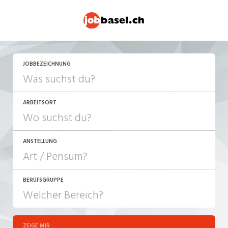
JETZT BEWERBEN
JOBBEZEICHNUNG
ARBEITSORT
ANSTELLUNG
BERUFSGRUPPE
JOB-TYP
10-100%
Festanstellung
ZEIGE MIR