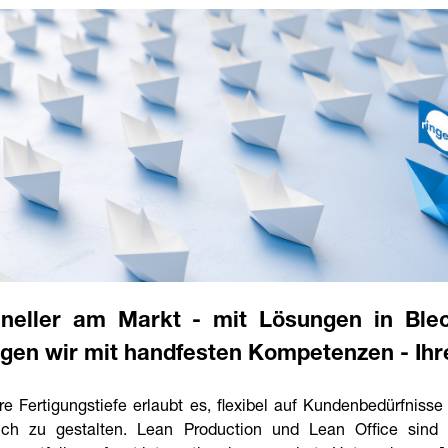
Praktikum
Manage
nanzen, Controlling, Treuhand,
Gartenbau, Landwirts
echt
Forstwirtschaft
Ferienjob
mmobilien, Facility Management,
Industrie, Maschinenb
einigung
Anlagenbau, Produkti
aufm. Berufe, Kundendienst,
Körperpflege, Wellne
erwaltung
chanik, Elektronik, Optik
Medizin, Gesundheit
ertigung)
Pflege
erkauf, Handel, Kundenberatung,
ussendienst