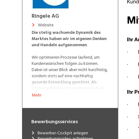
Ringele AG
Website
Die stetig wachsende Dynamik des
Marktes haben wir im eigenen Denken
und Handeln aufgenommen
.
Wir optimieren Prozesse laufend, um
Kundenwünschen folgen zu können.
Dabei ist unser Blick aber nicht kurzfristig,
sondern stets auf eine nachhaltig
gesunde Entwicklung gerichtet. Als
inhabergeführtes Unternehmen sind wir
überzeugt, dass dies in unserer
Mehr
investitionsintensiven Industrie zwingend
notwendig ist. Wollen Sie mehr erfahren?
Unsere Unternehmensbroschüre gibt
Ihnen einen Überblick über unsere
Bewerbungsservices
Fähigkeiten, unser Unternehmensleitbild
beschreibt unsere Werte.
Bewerber-Cockpit anlegen
Bewerbungsvideo aufnehmen