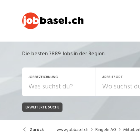
Die besten 3889 Jobs in der Region.
JOBBEZEICHNUNG
ARBEITSORT
ERWEITERTE SUCHE
JOB-TYP
Bank, Versicherung
B
Festanstellung
www.jobbasel.ch
Ringele AG
Mitarbei
Zurück
Chemie, Pharma, Biotechnologie
C