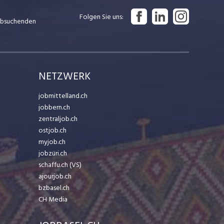
Folgen Sie uns
Jobsuchenden
NETZWERK
jobmittelland.ch
jobbern.ch
zentraljob.ch
ostjob.ch
myjob.ch
jobzüri.ch
schaffu.ch (VS)
ajourjob.ch
bzbasel.ch
CH Media