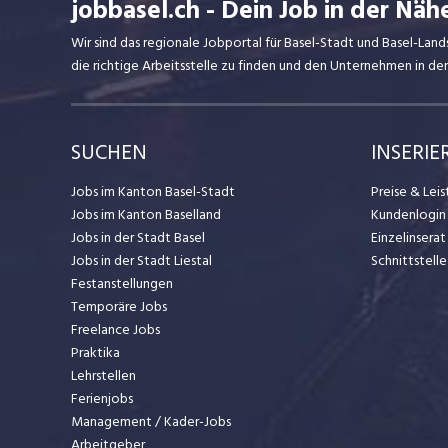
jobbasel.ch - Dein Job in der Näh
Wir sind das regionale Jobportal für Basel-Stadt und Basel-Lan
die richtige Arbeitsstelle zu finden und den Unternehmen in d
SUCHEN
INSERIE
Jobs im Kanton Basel-Stadt
Preise & Lei
Jobs im Kanton Baselland
Kundenlogin
Jobs in der Stadt Basel
Einzelinsera
Jobs in der Stadt Liestal
Schnittstelle
Festanstellungen
Temporäre Jobs
Freelance Jobs
Praktika
Lehrstellen
Ferienjobs
Management / Kader-Jobs
Arbeitgeber