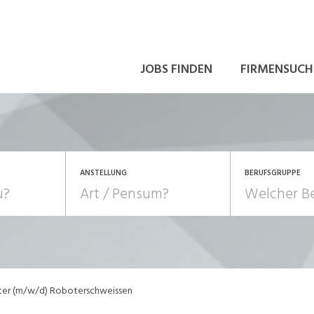
JOBS FINDEN
FIRMENSUCH
ANSTELLUNG
BERUFSGRUPPE
Bildung, Kunst, Design
10-100%
Pensum
POSITION
au, Handwerk, Elektro
Berufe, Sport
Temporär (befristet)
Führung
Einkauf, Logistik, Tra
ter (m/w/d) Roboterschweissen
onsulting, Human Resources
Verkehr