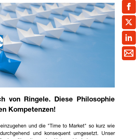
ment / Kader
chaft,
au,
on
ss
swesen,