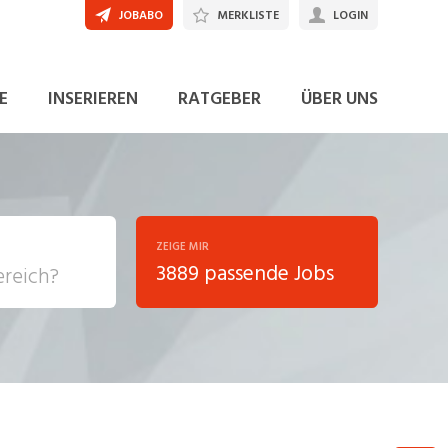
JOBABO
MERKLISTE
LOGIN
JETZT BEWERBEN
E
INSERIEREN
RATGEBER
ÜBER UNS
ZEIGE MIR
3889 passende Jobs
, Soziale
sposition
nsport,