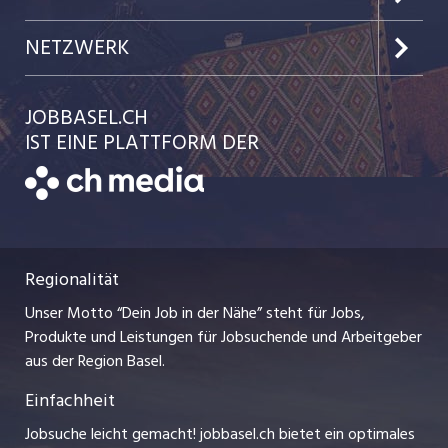
Jobs in der Stadt Basel
Kundenlogin
Team
NETZWERK
Jobs in der Stadt Liestal
Einzelinserat disponieren
Ratgeber
jobmittelland.ch
JOBBASEL.CH
Festanstellungen
Schnittstelle
AGB
IST EINE PLATTFORM DER
jobbern.ch
Temporäre Jobs
Datenschutzerklärung
zentraljob.ch
Freelance Jobs
Nutzungsbedingungen
ostjob.ch
Praktika
Regionalität
Impressum
myjob.ch
Lehrstellen
Unser Motto “Dein Job in der Nähe” steht für Jobs,
Stellenmeldepflicht
jobzüri.ch
Produkte und Leistungen für Jobsuchende und Arbeitgeber
Ferienjobs
aus der Region Basel.
Bewerber-Cockpit
schaffu.ch (VS)
Einfachheit
Management / Kader-Jobs
ajourjob.ch
Jobsuche leicht gemacht! jobbasel.ch bietet ein optimales