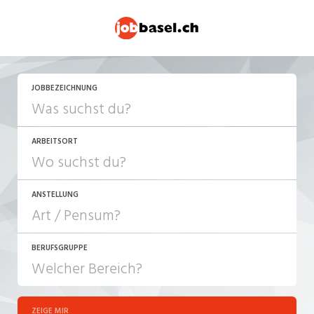
JETZT BEWERBEN
JOBBEZEICHNUNG
ARBEITSORT
ANSTELLUNG
BERUFSGRUPPE
JOB-TYP
10-100%
Festanstellung
ZEIGE MIR