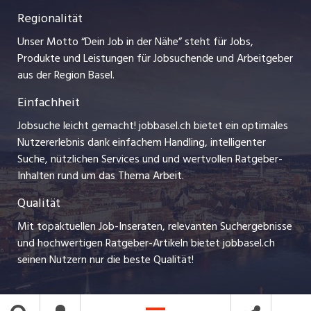
Praktika
Regionalität
Impressum
myjob.ch
Lehrstellen
Unser Motto “Dein Job in der Nähe” steht für Jobs,
Stellenmeldepflicht
jobzüri.ch
Produkte und Leistungen für Jobsuchende und Arbeitgeber
Ferienjobs
aus der Region Basel.
Bewerber-Cockpit
schaffu.ch (VS)
Einfachheit
Management / Kader-Jobs
ajourjob.ch
Jobsuche leicht gemacht! jobbasel.ch bietet ein optimales
Arbeitgeber
Nutzererlebnis dank einfachem Handling, intelligenter
bzbasel.ch
Suche, nützlichen Services und und wertvollen Ratgeber-
Jobline
Inhalten rund um das Thema Arbeit.
CH Media
Qualität
Mit topaktuellen Job-Inseraten, relevanten Suchergebnisse
und hochwertigen Ratgeber-Artikeln bietet jobbasel.ch
seinen Nutzern nur die beste Qualität!