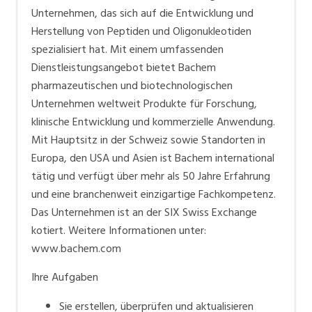
chemistry and organic synthesis (technology
Unternehmen, das sich auf die Entwicklung und
leadership) Efficient manufacturing processes (cost
Herstellung von Peptiden und Oligonukleotiden
leadership) Bachem sets industry standards With
spezialisiert hat. Mit einem umfassenden
headquarters in Bubendorf, Switzerland and affiliates
Dienstleistungsangebot bietet Bachem
in Europe and the US, Bachem works on a global scale
pharmazeutischen und biotechnologischen
and holds a leading position in the field of peptides.
Unternehmen weltweit Produkte für Forschung,
klinische Entwicklung und kommerzielle Anwendung.
Mit Hauptsitz in der Schweiz sowie Standorten in
Europa, den USA und Asien ist Bachem international
tätig und verfügt über mehr als 50 Jahre Erfahrung
und eine branchenweit einzigartige Fachkompetenz.
Das Unternehmen ist an der SIX Swiss Exchange
kotiert. Weitere Informationen unter:
www.bachem.com
Ihre Aufgaben
Sie erstellen, überprüfen und aktualisieren