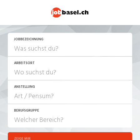
JETZT BEWERBEN
JOBBEZEICHNUNG
ARBEITSORT
ANSTELLUNG
BERUFSGRUPPE
JOB-TYP
10-100%
Festanstellung
ZEIGE MIR