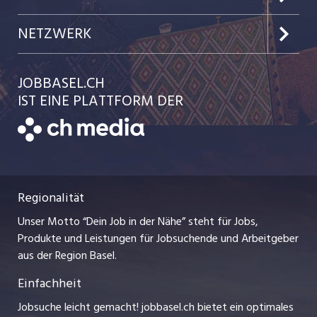
Jobs in der Stadt Basel
Kundenlogin
Team
NETZWERK
Jobs in der Stadt Liestal
Einzelinserat disponieren
Ratgeber
jobmittelland.ch
JOBBASEL.CH
Festanstellungen
Schnittstelle
AGB
IST EINE PLATTFORM DER
jobbern.ch
Temporäre Jobs
Datenschutzerklärung
zentraljob.ch
Freelance Jobs
Nutzungsbedingungen
ostjob.ch
Praktika
Regionalität
Impressum
myjob.ch
Lehrstellen
Unser Motto “Dein Job in der Nähe” steht für Jobs,
Stellenmeldepflicht
jobzüri.ch
Produkte und Leistungen für Jobsuchende und Arbeitgeber
Ferienjobs
aus der Region Basel.
Bewerber-Cockpit
schaffu.ch (VS)
Einfachheit
Management / Kader-Jobs
ajourjob.ch
Jobsuche leicht gemacht! jobbasel.ch bietet ein optimales