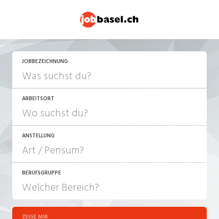
JETZT BEWERBEN
JOBBEZEICHNUNG
ARBEITSORT
ANSTELLUNG
BERUFSGRUPPE
JOB-TYP
10-100%
Festanstellung
ZEIGE MIR