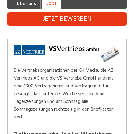
Jobs
Über uns
Industrie, Maschinenbau, Anlagenbau,
Produktion
JETZT BEWERBEN
Informatik, Telekommunikation
Kaufm. Berufe, Kundendienst, Verwaltung
Körperpflege, Wellness
Marketing, Kommunikation, Medien, Druck
Die Vertriebsorganisationen der CH Media, die AZ
Mechanik, Elektronik, Optik (Fertigung)
Vertriebs AG und die VS Vertriebs GmbH sind mit
rund 1000 Verträgerinnen und Verträgern dafür
Medizin, Gesundheitswesen, Pflege
besorgt, dass unter der Woche verschiedene
Sicherheit, Rettung, Polizei, Zoll
Tageszeitungen und am Sonntag alle
Sonntagszeitungen rechtzeitig in den Briefkästen
Verkauf, Handel, Kundenberatung,
sind.
Aussendienst