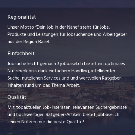
Nutzungsbedingungen
ostjob.ch
Praktika
Regionalität
Impressum
myjob.ch
Lehrstellen
Unser Motto “Dein Job in der Nähe” steht für Jobs,
Stellenmeldepflicht
jobzüri.ch
Produkte und Leistungen für Jobsuchende und Arbeitgeber
Ferienjobs
aus der Region Basel.
Bewerber-Cockpit
schaffu.ch (VS)
Einfachheit
Management / Kader-Jobs
ajourjob.ch
Jobsuche leicht gemacht! jobbasel.ch bietet ein optimales
Arbeitgeber
Nutzererlebnis dank einfachem Handling, intelligenter
bzbasel.ch
Suche, nützlichen Services und und wertvollen Ratgeber-
Jobline
Inhalten rund um das Thema Arbeit.
CH Media
Qualität
Mit topaktuellen Job-Inseraten, relevanten Suchergebnisse
und hochwertigen Ratgeber-Artikeln bietet jobbasel.ch
seinen Nutzern nur die beste Qualität!