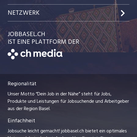
Jobs in der Stadt Basel
Kundenlogin
Team
NETZWERK
Jobs in der Stadt Liestal
Einzelinserat disponieren
Ratgeber
jobmittelland.ch
JOBBASEL.CH
Festanstellungen
Schnittstelle
AGB
IST EINE PLATTFORM DER
jobbern.ch
Temporäre Jobs
Datenschutzerklärung
zentraljob.ch
Freelance Jobs
Nutzungsbedingungen
ostjob.ch
Praktika
Regionalität
Impressum
myjob.ch
Lehrstellen
Unser Motto “Dein Job in der Nähe” steht für Jobs,
Stellenmeldepflicht
jobzüri.ch
Produkte und Leistungen für Jobsuchende und Arbeitgeber
Ferienjobs
aus der Region Basel.
Bewerber-Cockpit
schaffu.ch (VS)
Einfachheit
Management / Kader-Jobs
ajourjob.ch
Jobsuche leicht gemacht! jobbasel.ch bietet ein optimales
Arbeitgeber