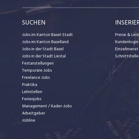
SUCHEN
INSERIE
Jobs im Kanton Basel-Stadt
Preise & Lei
Jobs im Kanton Baselland
Kundenlogin
Jobs in der Stadt Basel
Einzelinsera
Jobs in der Stadt Liestal
Schnittstelle
Festanstellungen
Temporäre Jobs
Freelance Jobs
Praktika
Lehrstellen
Ferienjobs
Management / Kader-Jobs
Arbeitgeber
Jobline