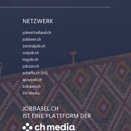
NETZWERK
jobmittelland.ch
jobbern.ch
zentraljob.ch
ostjob.ch
myjob.ch
jobzüri.ch
schaffu.ch (VS)
ajourjob.ch
bzbasel.ch
CH Media
JOBBASEL.CH
IST EINE PLATTFORM DER