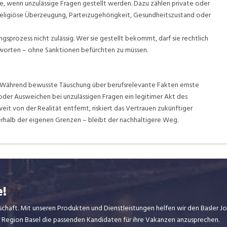
e, wenn unzulässige Fragen gestellt werden. Dazu zählen private oder
 religiöse Überzeugung, Parteizugehörigkeit, Gesundheitszustand oder
gsprozess nicht zulässig. Wer sie gestellt bekommt, darf sie rechtlich
orten – ohne Sanktionen befürchten zu müssen.
 Während bewusste Täuschung über berufsrelevante Fakten ernste
der Ausweichen bei unzulässigen Fragen ein legitimer Akt des
it von der Realität entfernt, riskiert das Vertrauen zukünftiger
nerhalb der eigenen Grenzen – bleibt der nachhaltigere Weg.
e!
dschaft. Mit unseren Produkten und Dienstleistungen helfen wir den Basler 
er Region Basel die passenden Kandidaten für ihre Vakanzen anzusprechen.