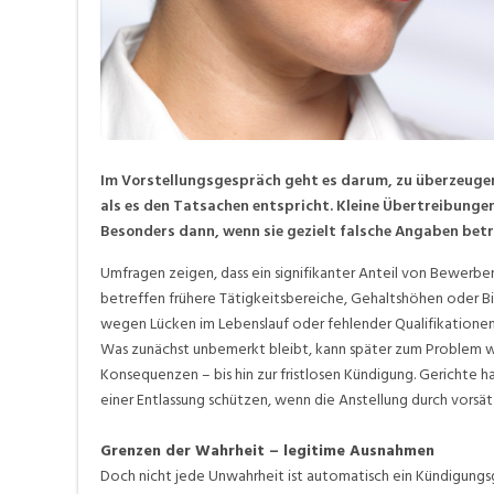
Im Vorstellungsgespräch geht es darum, zu überzeugen
als es den Tatsachen entspricht. Kleine Übertreibunge
Besonders dann, wenn sie gezielt falsche Angaben betr
Umfragen zeigen, dass ein signifikanter Anteil von Bewerbe
betreffen frühere Tätigkeitsbereiche, Gehaltshöhen oder Bi
wegen Lücken im Lebenslauf oder fehlender Qualifikationen
Was zunächst unbemerkt bleibt, kann später zum Problem w
Konsequenzen – bis hin zur fristlosen Kündigung. Gerichte h
einer Entlassung schützen, wenn die Anstellung durch vorsä
Grenzen der Wahrheit – legitime Ausnahmen
Doch nicht jede Unwahrheit ist automatisch ein Kündigungs