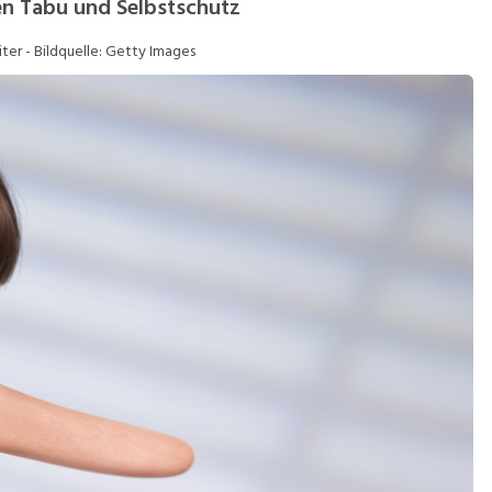
n Tabu und Selbstschutz
iter - Bildquelle: Getty Images