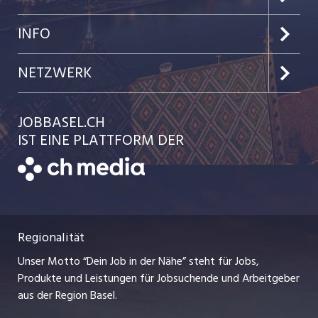
Jobs im Kanton Baselland
Preise & Leistungen
INFO
Jobs in der Stadt Basel
Kundenlogin
Team
NETZWERK
Jobs in der Stadt Liestal
Einzelinserat disponieren
Ratgeber
jobmittelland.ch
JOBBASEL.CH
Festanstellungen
Schnittstelle
AGB
IST EINE PLATTFORM DER
jobbern.ch
Temporäre Jobs
Datenschutzerklärung
zentraljob.ch
Freelance Jobs
Nutzungsbedingungen
ostjob.ch
Praktika
Regionalität
Impressum
myjob.ch
Lehrstellen
Unser Motto “Dein Job in der Nähe” steht für Jobs,
Stellenmeldepflicht
jobzüri.ch
Produkte und Leistungen für Jobsuchende und Arbeitgeber
Ferienjobs
aus der Region Basel.
Bewerber-Cockpit
schaffu.ch (VS)