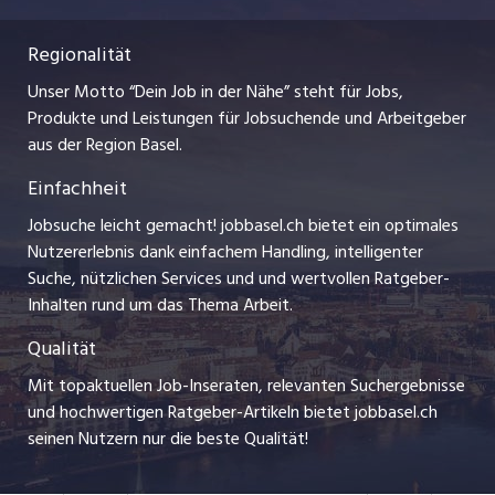
Nutzungsbedingungen
ostjob.ch
Praktika
Regionalität
Impressum
myjob.ch
Lehrstellen
Unser Motto “Dein Job in der Nähe” steht für Jobs,
Stellenmeldepflicht
jobzüri.ch
Produkte und Leistungen für Jobsuchende und Arbeitgeber
Ferienjobs
aus der Region Basel.
Bewerber-Cockpit
schaffu.ch (VS)
Einfachheit
Management / Kader-Jobs
ajourjob.ch
Jobsuche leicht gemacht! jobbasel.ch bietet ein optimales
Arbeitgeber
Nutzererlebnis dank einfachem Handling, intelligenter
bzbasel.ch
Suche, nützlichen Services und und wertvollen Ratgeber-
Jobline
Inhalten rund um das Thema Arbeit.
CH Media
Qualität
Mit topaktuellen Job-Inseraten, relevanten Suchergebnisse
und hochwertigen Ratgeber-Artikeln bietet jobbasel.ch
seinen Nutzern nur die beste Qualität!