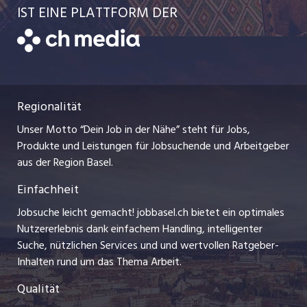
Schnittstelle
AGB
IST EINE PLATTFORM DER
jobbern.ch
Temporäre Jobs
Datenschutzerklärung
zentraljob.ch
Freelance Jobs
Nutzungsbedingungen
ostjob.ch
Praktika
Regionalität
Impressum
myjob.ch
Lehrstellen
Unser Motto “Dein Job in der Nähe” steht für Jobs,
Stellenmeldepflicht
jobzüri.ch
Produkte und Leistungen für Jobsuchende und Arbeitgeber
Ferienjobs
aus der Region Basel.
Bewerber-Cockpit
schaffu.ch (VS)
Einfachheit
Management / Kader-Jobs
ajourjob.ch
Jobsuche leicht gemacht! jobbasel.ch bietet ein optimales
Arbeitgeber
Nutzererlebnis dank einfachem Handling, intelligenter
bzbasel.ch
Suche, nützlichen Services und und wertvollen Ratgeber-
Jobline
Inhalten rund um das Thema Arbeit.
CH Media
Qualität