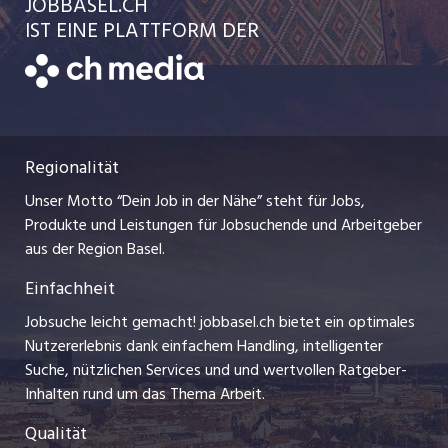
JOBBASEL.CH
Festanstellungen
Schnittstelle
AGB
IST EINE PLATTFORM DER
jobbern.ch
Temporäre Jobs
Datenschutzerklärung
zentraljob.ch
Freelance Jobs
Nutzungsbedingungen
ostjob.ch
Praktika
Regionalität
Impressum
myjob.ch
Lehrstellen
Unser Motto “Dein Job in der Nähe” steht für Jobs,
Stellenmeldepflicht
jobzüri.ch
Produkte und Leistungen für Jobsuchende und Arbeitgeber
Ferienjobs
aus der Region Basel.
Bewerber-Cockpit
schaffu.ch (VS)
Einfachheit
Management / Kader-Jobs
ajourjob.ch
Jobsuche leicht gemacht! jobbasel.ch bietet ein optimales
Arbeitgeber
Nutzererlebnis dank einfachem Handling, intelligenter
bzbasel.ch
Suche, nützlichen Services und und wertvollen Ratgeber-
Jobline
Inhalten rund um das Thema Arbeit.
CH Media
Qualität