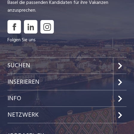
Basel die passenden Kandidaten für ihre Vakanzen
anzusprechen.
Folgen Sie uns
SUCHEN
Jobs im Kanton Basel-Stadt
INSERIEREN
Jobs im Kanton Baselland
Preise & Leistungen
INFO
Jobs in der Stadt Basel
Kundenlogin
Team
NETZWERK
Jobs in der Stadt Liestal
Einzelinserat disponieren
Ratgeber
jobmittelland.ch